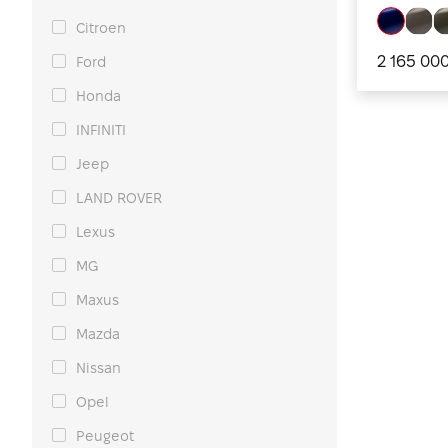
Citroen
2 165 00
Ford
Honda
INFINITI
Jeep
LAND ROVER
Lexus
MG
Maxus
Mazda
Nissan
Opel
Peugeot