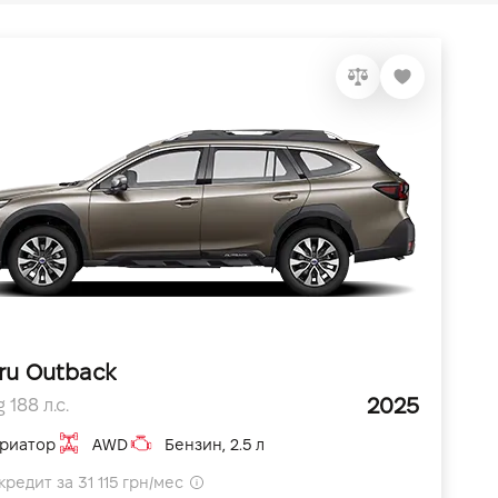
ru Outback
2025
 188 л.с.
риатор
AWD
Бензин, 2.5 л
кредит за 31 115 грн/мес