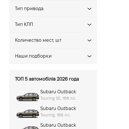
Бензин
Тип привода
Гибрид
AWD
Тип КПП
Полный
Автомат
Количество мест, шт
Вариатор
5
Наши подборки
Семейные автомобили
Автомобили для путешествий
ТОП 5 автомобілів 2026 года
Городские автомобили
Subaru Outback
Автомобили для отдыха
Touring SE, 188 л.с.
Subaru Outback
Touring, 188 л.с.
Subaru Outback