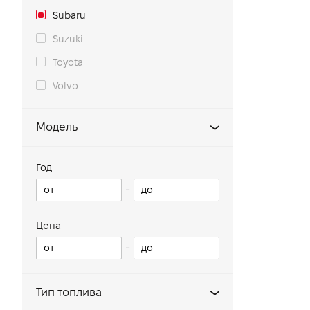
Subaru
Suzuki
Toyota
Volvo
Модель
Forester
Год
Outback
-
Crosstrek
Forester SHEV
Цена
-
Тип топлива