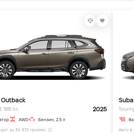
 Outback
Suba
2025
 188 л.с.
Touring
атор
AWD
Бензин, 2.5 л
Ва
едит за 30 972 грн/мес
Авто в 