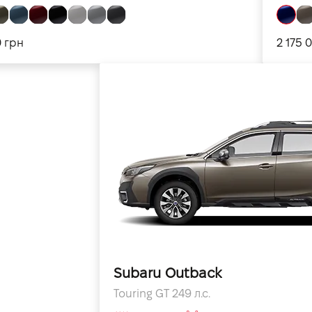
0 грн
2 175 
Subaru Outback
Touring GT 249 л.с.