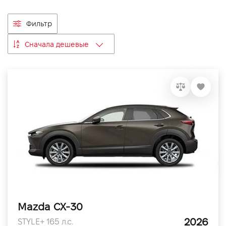
VIDI Карьера
Фильтр
Контакты
Сначала дешевые
Підпишись на наш канал та слідкуй за
акціями, послугами та новинками
Mazda CX-30
2026
STYLE+ 165 л.с.