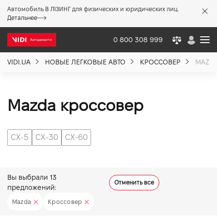
Автомобиль В ЛІЗИНГ для физических и юридических лиц.
X
Детальнее
0 800 308 999
VIDI.UA
НОВЫЕ ЛЕГКОВЫЕ АВТО
КРОССОВЕР
MAZD
О компании
Акции %
Mazda кроссовер
Новости
CX-5
CX-30
CX-60
Политика качества
Вы выбрали
13
Отменить все
предложений:
Вакансии
Mazda
Кроссовер