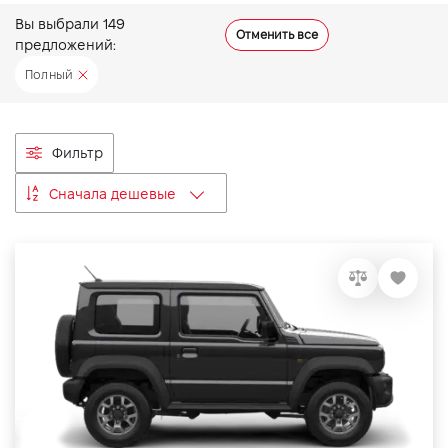
VIDI Карьера
Вы выбрали
149
Отменить все
предложений:
Полный
Контакты
Підпишись на наш канал та слідкуй за
Фильтр
акціями, послугами та новинками
Сначала дешевые