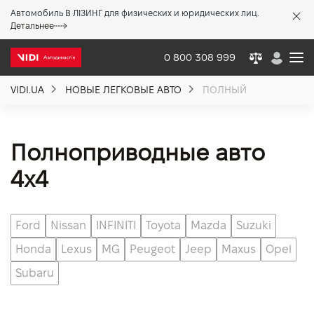
Автомобиль В ЛІЗИНГ для физических и юридических лиц.
X
Детальнее
0 800 308 999
VIDI.UA
НОВЫЕ ЛЕГКОВЫЕ АВТО
ПОЛНЫЙ
О компании
Акции %
Полноприводные авто
4х4
Новости
Ford
Nissan
INFINITI
Toyota
Mazda
Suzuki
Политика качества
Honda
Lexus
MG
Peugeot
Jeep
Maxus
Opel
Subaru
Вакансии