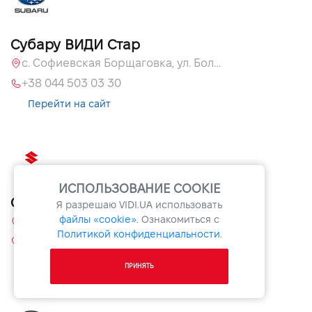
Субару ВИДИ Стар
с. Софиевская Борщаговка, ул. Большая Окружная, 60 А
+38 044 503 03 30
Перейти на сайт
ИСПОЛЬЗОВАНИЕ COOKIE
Сузуки ВИДИ Гранд
Я разрешаю
VIDI.UA
использовать
файлы «cookie».
Ознакомиться с
08131, Киевская обл., с. Софиевская Борщаговка, ул. Большая Кольцевая, 60
Политикой конфиденциальности
.
+38 044 503 33 06
Перейти на сайт
ПРИНЯТЬ