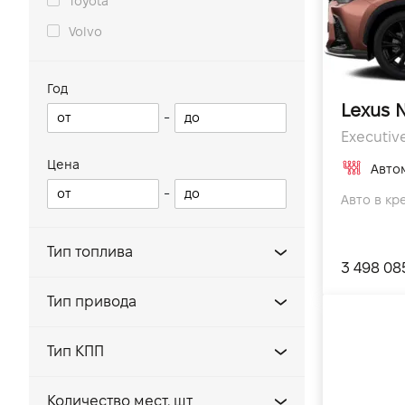
Toyota
Volvo
Год
Lexus 
-
Executive
Цена
Авто
-
Авто в кр
Тип топлива
3 498 08
Plug-in Гибрид
Тип привода
Бензин
AWD
Гибрид
Тип КПП
Задний
Дизель
e-CVT
Передний
Количество мест, шт