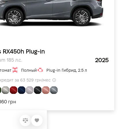
 RX450h Plug-in
2025
m 185 л.с.
томат
Полный
Plug-in Гибрид, 2.5 л
кредит за 63 529 грн/мес
860 грн