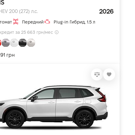
HS
2026
HEV 200 (272) л.с.
томат
Передний
Plug-in Гибрид, 1.5 л
кредит за 25 663 грн/мес
891 грн