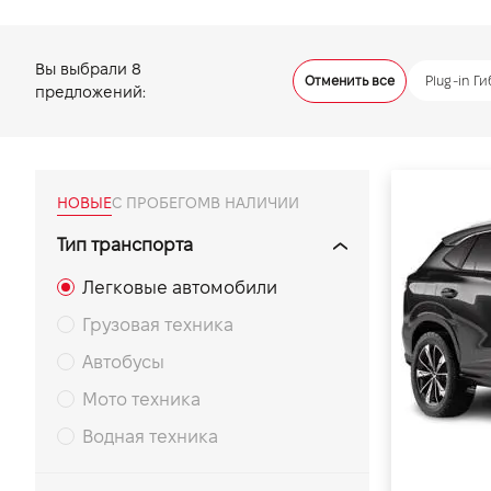
VIDI Карьера
Вы выбрали
8
Отменить все
Plug-in Г
предложений:
Контакты
Підпишись на наш канал та слідкуй за
акціями, послугами та новинками
НОВЫЕ
С ПРОБЕГОМ
В НАЛИЧИИ
Тип транспорта
Легковые автомобили
Грузовая техника
Автобусы
Мото техника
Водная техника