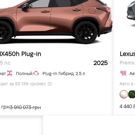
NX450h Plug-in
Lexus
2025
5 л.с.
Premiu
мат
Полный
Plug-in Гибрид, 2.5 л
Ав
едит за 53 139 грн/мес
Авто в 
4 440 
 грн
3 910 073 грн