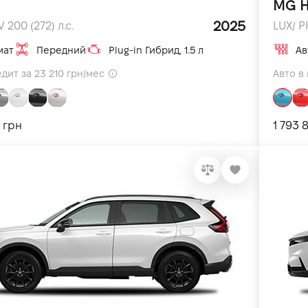
MG 
2025
 200 (272) л.с.
LUX/ P
мат
Передний
Plug-in Гибрид, 1.5 л
Ав
едит за 23 210 грн/мес
Авто в 
 грн
1 793 