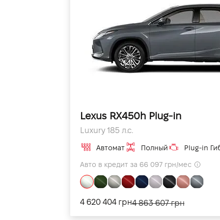
Lexus RX450h Plug-in
Luxury 185 л.с.
Автомат
Полный
Plug-in Ги
Авто в кредит за 66 097 грн/мес
4 620 404 грн
4 863 607 грн