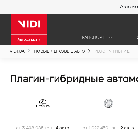
Автомо
X
ТРАНСПОРТ
О компании
VIDI.UA
НОВЫЕ ЛЕГКОВЫЕ АВТО
PLUG-IN ГИБРИД
Акции %
Плагин-гибридные автомоб
Новости
Политика качества
Вакансии
от 3 498 085 грн
- 4 авто
от 1 622 450 грн
- 2 авто