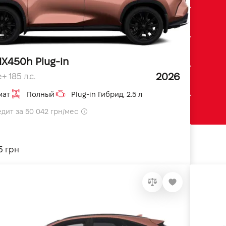
NX450h Plug-in
2026
+ 185 л.с.
мат
Полный
Plug-in Гибрид, 2.5 л
едит за 50 042 грн/мес
5 грн