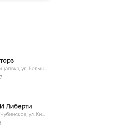
торз
с. Софіївська Борщагівка, ул. Большая Кольцевая, 60а
7
И Либерти
Киевская обл., c. Чубинское, ул. Киевская, 51
8