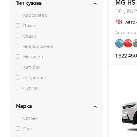
MG HS
Тип кузова
DEL/ PHEV
Кроссовер
Авто
Пикап
Авто в кр
Седан
Внедорожник
1 622 450
Минивен
Хэтчбек
Кабриолет
Фургон
Марка
Citroen
Ford