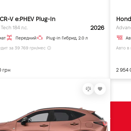
CR-V e:PHEV Plug-In
Hond
2026
Tech 184 л.с.
Advanc
мат
Передний
Plug-in Гибрид, 2.0 л
Ав
едит за 39 769 грн/мес
Авто в 
0 грн
2 954 