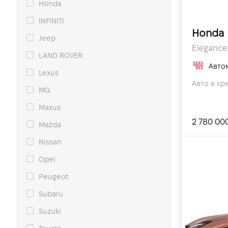
Honda
INFINITI
Honda 
Jeep
Elegance 
LAND ROVER
Авто
Lexus
Авто в кр
MG
Maxus
2 780 00
Mazda
Nissan
Opel
Peugeot
Subaru
Suzuki