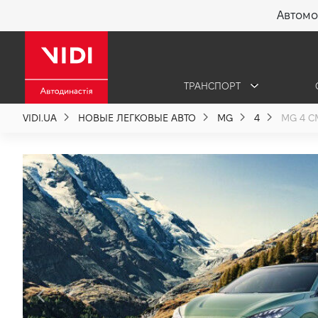
Автомо
X
ТРАНСПОРТ
О компании
VIDI.UA
НОВЫЕ ЛЕГКОВЫЕ АВТО
MG
4
MG 4 СМ
Акции %
Новости
Политика качества
Вакансии