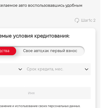
 желаемое авто воспользовавшись удобным
Шаг
1
с 2
емые условия кредитования:
дства
Свое авто,
как первый взнос
хранение и использование своих персональных данных.