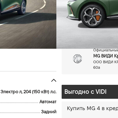
Электро, 204 (150 кВт)л.с.
64 кВт*ч
Официальный
MG ВИДИ К
ООО ВИДИ КР
60а
Выгодно c VIDI
Электро л, 204 (150 кВт) л.с.
Автомат
Купить MG 4
Задний