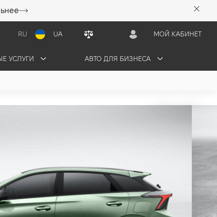
льнее
RU
UA
МОЙ КАБИНЕТ
Е УСЛУГИ
АВТО ДЛЯ БИЗНЕСА
кВт) л.с.) 2023
 грн/мес
1 авто в наличии
ЬТАЦИЮ
ОБМЕНЯТЬ СВОЕ АВТО