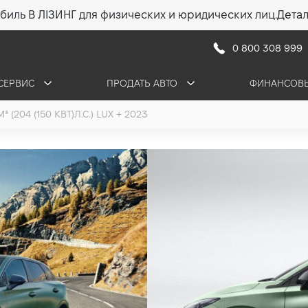
биль В ЛІЗИНГ для физических и юридических лиц.
Дета
0 800 308 999
СЕРВИС
ПРОДАТЬ АВТО
ФИНАНСОВЫ
³ (204 (150 КВТ)Л.С.) LUX + 2023
MG 4 LUX +
64 кВт*ч (204 (150 
•
1 080 750 грн
15 461
ПОЛУЧИТЬ КОНСУЛ