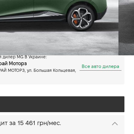
Задний
435 км
Показать все особенности
 дилер MG В Украине:
рай Моторз
Все авто дилера
АЙ МОТОРЗ, ул. Большая Кольцевая,
 в кредит за
15 461 грн/мес.