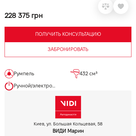
VIDI Карьера
228 375 грн
Контакты
ПОЛУЧИТЬ КОНСУЛЬТАЦИЮ
Підпишись на наш канал та слідкуй за
ЗАБРОНИРОВАТЬ
акціями, послугами та новинками
Румпель
432 см³
Ручной/электрозапуск
Киев, ул. Большая Кольцевая, 58
ВИДИ Марин