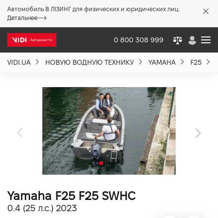
Автомобиль В ЛІЗИНГ для физических и юридических лиц.
X
Детальнее
0 800 308 999
VIDI.UA
НОВУЮ ВОДНУЮ ТЕХНИКУ
YAMAHA
F25
О компании
Акции %
Новости
Политика качества
Yamaha F25 F25 SWHC
Вакансии
0.4 (25 л.с.) 2023