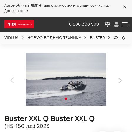
Автомобиль В ЛІЗИНГ для физических и юридических лиц.
X
Детальнее
0 800 308 999
VIDI.UA
НОВУЮ ВОДНУЮ ТЕХНИКУ
BUSTER
XXL Q
О компании
Акции %
Новости
Политика качества
Buster XXL Q Buster XXL Q
Вакансии
(115-150 л.с.) 2023