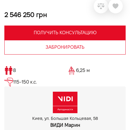
VIDI Карьера
2 546 250 грн
Контакты
ПОЛУЧИТЬ КОНСУЛЬТАЦИЮ
Підпишись на наш канал та слідкуй за
ЗАБРОНИРОВАТЬ
акціями, послугами та новинками
8
6,25 м
115-150 к.с.
Киев, ул. Большая Кольцевая, 58
ВИДИ Марин