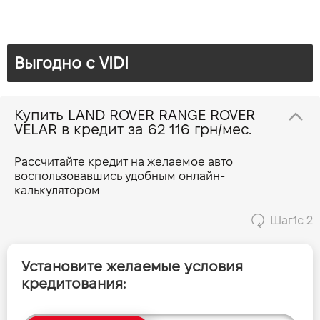
Брошура Range Rover Velar
Мощность двигателя (л.с)
400
Расход топлива, л/100 км (смешанный)
9.6 - 10.2
Выгодно c VIDI
Прайс Range Rover Velar 2.0 D 204 Base
Выбросы CO2, г/км (смешанный)
218 - 232
Динамика разгона 0-100 км/ч
Прайс Range Rover Velar 2.0 D 204 S
5.5
Купить LAND ROVER RANGE ROVER
VELAR в кредит за
62 116 грн/мес.
Прайс Range Rover Velar 2.0 D 204 SE
Рассчитайте кредит на желаемое авто
воспользовавшись удобным онлайн-
Прайс Range Rover Velar 2.0 D 204 HSE
калькулятором
Шаг
1
с 2
Прайс Range Rover Velar 2.0 D 300 Base
Установите желаемые условия
Прайс Range Rover Velar 2.0 D 300 S
кредитования:
Прайс Range Rover Velar 2.0 D 300 SE