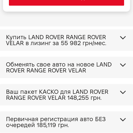
Прайс Range Rover Velar 2.0 PHEV 404 SE
Прайс Range Rover Velar 2.0 PHEV 404 HSE
Купить LAND ROVER RANGE ROVER
VELAR в лизинг за
55 982 грн/мес.
Прайс Range Rover Velar 3.0 P 400 Base
Прайс Range Rover Velar 3.0 P 400 S
Обменять свое авто на новое LAND
ROVER RANGE ROVER VELAR
Прайс Range Rover Velar 3.0 P 400 SE
Ваш пакет КАСКО для LAND ROVER
RANGE ROVER VELAR
148,255 грн.
Прайс Range Rover Velar 3.0 P 400 HSE
Первичная регистрация авто БЕЗ
очередей 185,119 грн.