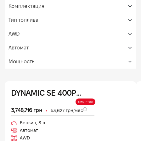
DYNAMIC SE 400PS (26,5 MY)
В НАЛИЧИИ
•
3,748,716
грн
53,627
грн/мес
Бензин
,
3
л
Автомат
AWD