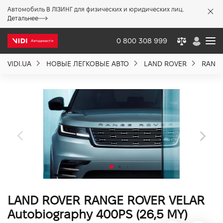
Автомобиль В ЛІЗИНГ для физических и юридических лиц.
X
Детальнее
0 800 308 999
VIDI.UA
НОВЫЕ ЛЕГКОВЫЕ АВТО
LAND ROVER
RANGE
О компании
Акции %
Новости
Политика качества
LAND ROVER RANGE ROVER VELAR
Вакансии
Autobiography 400PS (26,5 MY)