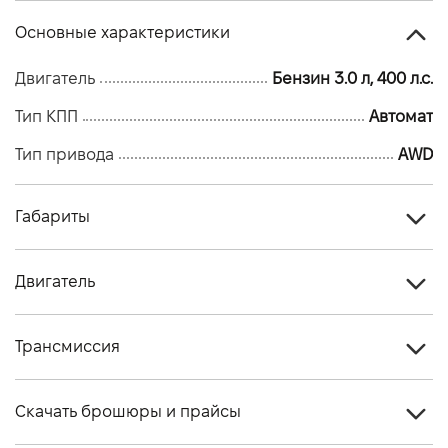
Основные характеристики
Двигатель
Бензин 3.0 л, 400 л.с.
Тип КПП
Автомат
Тип привода
AWD
Габариты
Тип кузова
Кроссовер
Двигатель
Количество дверей, шт
5
Тип топлива
Бензин
Количество мест, шт
5
Трансмиссия
Стандарт токсичности
Євро - 6
Тип привода
AWD
Двигатель
3.0 Бензин 400PS 4WD (26,5 MY)
Скачать брошюры и прайсы
Тип КПП
Автомат
Объем двигателя (см.куб.)
2996