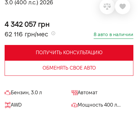
3.0 (400 л.с.) 2026
VIDI Карьера
4 342 057 грн
Контакты
62 116 грн/мес
8 авто в наличии
Підпишись на наш канал та слідкуй за
акціями, послугами та новинками
ПОЛУЧИТЬ КОНСУЛЬТАЦИЮ
ОБМЕНЯТЬ СВОЕ АВТО
Бензин, 3.0 л
Автомат
AWD
Мощность 400 л.с.