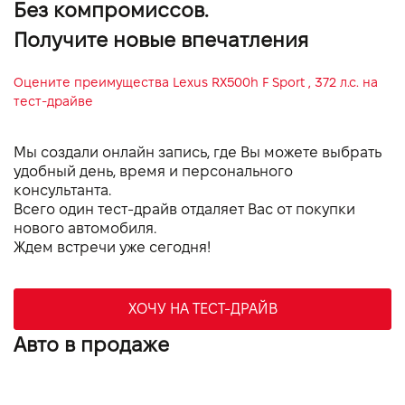
Без компромиссов.
визуальное и звуковое предупреждение о
непристегнутых ремнях
Получите новые впечатления
Две системы крепления детских сидений ISOFIX на
задних сиденьях
Оцените преимущества
Lexus RX500h F Sport , 372 л.с.
на
Электронная система безключевого доступа Smart
тест-драйве
Entry
E-Latch - система электронного запирания и
Мы создали онлайн запись, где Вы можете выбрать
открывания/закрывания дверей
удобный день, время и персонального
TPWS - система предупреждения о снижении давления в
консультанта.
Всего один тест-драйв отдаляет Вас от покупки
нового автомобиля.
Ждем встречи уже сегодня!
ХОЧУ НА ТЕСТ-ДРАЙВ
Авто в продаже