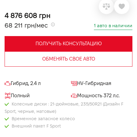
VIDI Карьера
4 876 608 грн
68 211 грн/мес
1 авто в наличии
Контакты
ПОЛУЧИТЬ КОНСУЛЬТАЦИЮ
Підпишись на наш канал та слідкуй за
акціями, послугами та новинками
ОБМЕНЯТЬ СВОЕ АВТО
Гибрид, 2.4 л
HV-Гибридная
Полный
Мощность 372 л.с.
Колесные диски : 21-дюймовые, 235/50R21 (Дизайн F
Sport, черные, матовые)
Временное запасное колесо
Внешний пакет F Sport
Задний спойлер