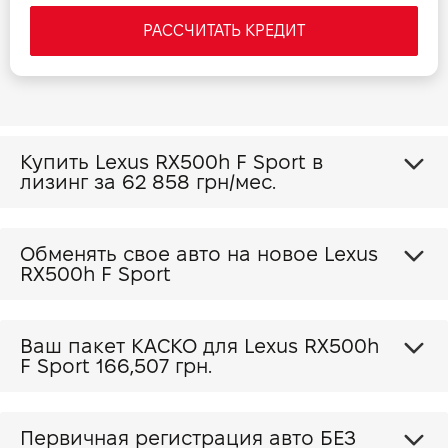
управления подогревами и вентиляцией
РАССЧИТАТЬ КРЕДИТ
Навигационная система Lexus
Радиоприемник
Разъемы USB (Type-A и Type-C) для 1-го ряда
Розетки 12 В на центральной консоли и в багажном
отделении
Купить Lexus RX500h F Sport в
Розетка 220В в багажном отделении
лизинг за
62 858 грн/мес.
Устройство беспроводной зарядки телефона спереди
Откидной задний центральный подлокотник с
подстаканниками
Обменять свое авто на новое Lexus
Активное шумопоглощение (Engine Order
RX500h F Sport
Enhancement)
AVS - адаптивная система регулирования жесткости
подвески
Ваш пакет КАСКО для Lexus RX500h
EPS - электроусилитель руля
F Sport
166,507 грн.
Кнопка запуска двигателя
Зеркало заднего вида, внутреннее цифровое
Панорамная крыша с электроприводом
Первичная регистрация авто БЕЗ