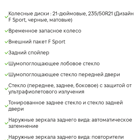
ASC - система усиления звука двигателя
PVM - система кругового обзора с четырьмя камерами
Колесные диски : 21-дюймовые, 235/50R21 (Дизайн
с инфракрасной подсветкой, ассистентом помощи при
F Sport, черные, матовые)
парковке, функцией осмотра под автомобилем и
Временное запасное колесо
омывателем задней камеры
Система автоматизированной парковки
Внешний пакет F Sport
EPB - электромеханический парковочный тормоз
Задний спойлер
ANC – система активного шумотушения
Шумопоглощающее лобовое стекло
HAC - система помощи начала движения на подъеме
Trail mode – режим движения по бездорожью
Шумопоглощающее стекло передней двери
Управление всеми колесами (поворот задних колес)
Стекло (переднее, заднее, боковое) с защитой от
ABS - антиблокировочная система
ультрафиолетового излучения
BAS - усилитель экстренного торможения
VSC+ - cистема курсовой устойчивости
Тонированное заднее стекло и стекло задней
двери
TRC - антипробуксовочная система
ACA - активная система помощи в прохождении
Наружные зеркала заднего вида: автоматическое
поворотов
затемнение
EBS - сигнал экстренного торможения
Наружные зеркала заднего вида: повторители
BSM - система мониторинга "слепых" зон