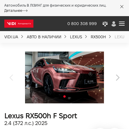
Автомобиль В ЛІЗИНГ для физических и юридических лиц.
X
Детальнее
0 800 308 999
VIDI.UA
АВТО В НАЛИЧИИ
LEXUS
RX500H
LEXUS 
О компании
Акции %
Новости
Политика качества
Lexus RX500h F Sport
Вакансии
2.4 (372 л.с.) 2025