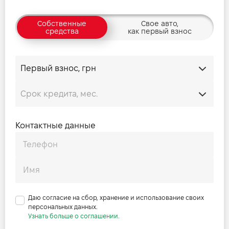
2-й ряд сидений: регулировка угла наклона спинки
2-й ряд сидений: вентиляция
Собственные
Свое авто,
2-й ряд сидений: подогрев
средства
как первый взнос
Задние сиденья: спинки с электроприводом
складываются в пропорции 40/20/40
Функция памяти положений: сиденье водителя
Функция памяти положений: проекционного дисплея
на лобовом стекле
Бесконтактный сенсор открывания и закрывания
дверей багажника ногой
Контактные данные
Функция памяти: наружных зеркал заднего вида
Климат-контроль
Независимое регулирование температуры зон
водитель / передний пассажир / задние пассажиры
Независимая регулировка температуры зон водителя,
переднего пассажира и пассажиров задних сидений
Даю согласие на сбор, хранение и использование своих
Автоматическая рециркуляция воздуха
персональных данных.
Ионизатор воздуха nanoe
Узнать больше о соглашении.
Климат-консьерж – система автоматического