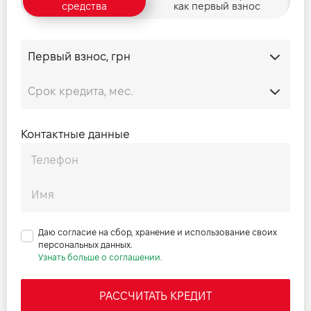
средства
как первый взнос
Комплект ремонту шин
Светодиодные фары
Задние анимированные указатели поворотов
Функциональное освещение интерьера
Коврики
Хромированные накладки на пороги с надписью Range
Rover (стальная на порог багажного отделения)
Зеркало заднего вида с автоматическим затемнением
Контактные данные
Отделка алюминием Dark Anodised
Руль отделан искусственным материалом с накладками
Moonlight
Цифровой дисплей водителя
Даю согласие на сбор, хранение и использование своих
персональных данных.
Узнать больше о соглашении.
РАССЧИТАТЬ КРЕДИТ