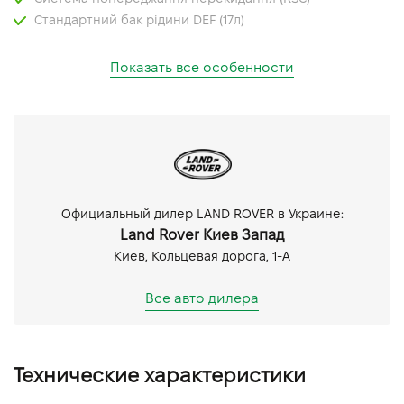
Стандартний бак рідини DEF (17л)
Полный привод с системой Standard Driveline (Efficient
Drive Line)
Показать все особенности
Пассивная подвеска
Система автоматической адаптации к дорожным
условиям Terrain Response 2
Система контроля движения на всех поверхностях
(ATPC)
Функция старта на склоне (HLA)
Официальный дилер LAND ROVER в Украине:
Електронний контроль стійкості (DSC)
Land Rover Киев Запад
Система старта на скользкой поверхности.
Киев, Кольцевая дорога, 1-А
Функция контроля движения при спуске со склона
(HDC)
Все авто дилера
Некрашеные тормозные суппорты
Система стабилизации прицепа (TSA)
Волюметрическое сигнализация (и периметральная)
Система мониторинга давления в шинах (TPMS)
Технические характеристики
Система автономного экстренного торможения (AEB)