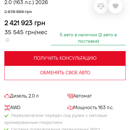
2.0 (163 л.с.) 2026
VIDI Карьера
2 679 569 грн
2 421 923 грн
Контакты
35 545 грн/мес
5 авто в наличии (2 авто в
поставке)
Підпишись на наш канал та слідкуй за
акціями, послугами та новинками
ПОЛУЧИТЬ КОНСУЛЬТАЦИЮ
ОБМЕНЯТЬ СВОЕ АВТО
Дизель, 2.0 л
Автомат
AWD
Мощность 163 л.с.
Переключатели передач под рулем с матовым
хромированным покрытием
Система попереджання перекидання (RSC)