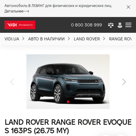
Автомобиль В ЛІЗИНГ для физических и юридических лиц.
X
Детальнее
0 800 308 999
VIDI.UA
АВТО В НАЛИЧИИ
LAND ROVER
RANGE ROVE
О компании
Акции %
Новости
Политика качества
LAND ROVER RANGE ROVER EVOQUE
Вакансии
S 163PS (26.75 MY)