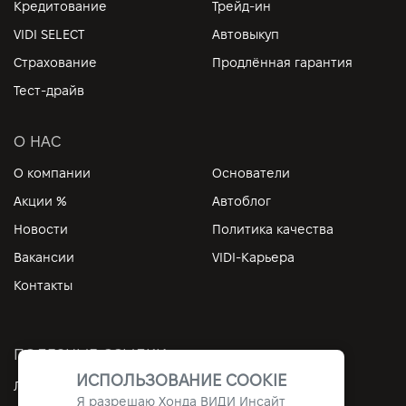
Кредитование
Трейд-ин
VIDI SELECT
Автовыкуп
Страхование
Продлённая гарантия
Тест-драйв
О НАС
О компании
Основатели
Акции %
Автоблог
Новости
Политика качества
Вакансии
VIDI-Карьера
Контакты
ПОЛЕЗНЫЕ ССЫЛКИ
ИСПОЛЬЗОВАНИЕ COOKIE
Личный кабинет
Контакты
Я разрешаю Хонда ВИДИ Инсайт