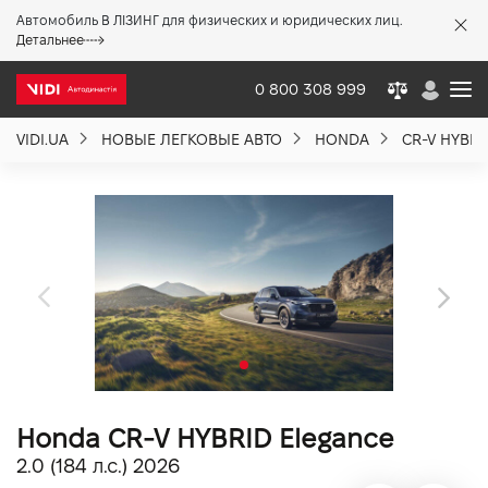
Автомобиль В ЛІЗИНГ для физических и юридических лиц.
X
Детальнее
0 800 308 999
VIDI.UA
НОВЫЕ ЛЕГКОВЫЕ АВТО
HONDA
CR-V HYBRI
О компании
Акции %
Новости
Политика качества
Honda CR-V HYBRID Elegance
Вакансии
2.0 (184 л.с.) 2026