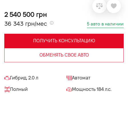
VIDI Карьера
2 540 500 грн
36 343 грн/мес
5 авто в наличии
Контакты
ПОЛУЧИТЬ КОНСУЛЬТАЦИЮ
Підпишись на наш канал та слідкуй за
акціями, послугами та новинками
ОБМЕНЯТЬ СВОЕ АВТО
Гибрид, 2.0 л
Автомат
Полный
Мощность 184 л.с.