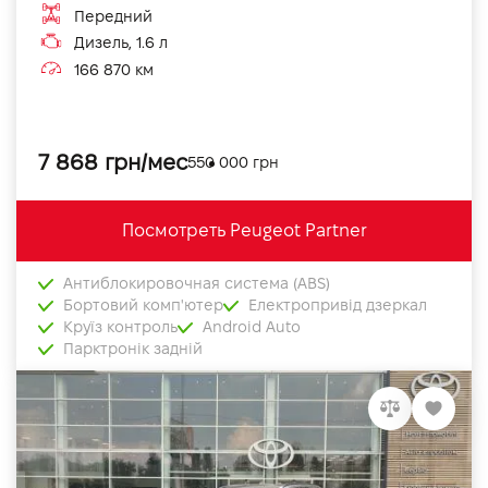
Передний
Дизель, 1.6 л
166 870 км
7 868 грн/мес
550 000 грн
Посмотреть Peugeot Partner
Антиблокировочная система (ABS)
Бортовий комп'ютер
Електропривід дзеркал
Круїз контроль
Android Auto
Парктронік задній