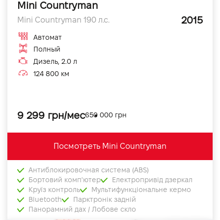
Mini Countryman
2015
Mini Countryman 190 л.с.
Автомат
Полный
Дизель, 2.0 л
124 800 км
9 299 грн/мес
650 000 грн
Посмотреть Mini Countryman
Антиблокировочная система (ABS)
Бортовий комп'ютер
Електропривід дзеркал
Круїз контроль
Мультифункціональне кермо
Bluetooth
Парктронік задній
Панорамний дах / Лобове скло