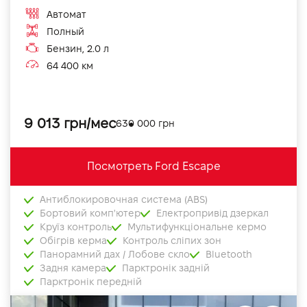
Автомат
Полный
Бензин, 2.0 л
64 400 км
9 013 грн/мес
630 000 грн
Посмотреть Ford Escape
Антиблокировочная система (ABS)
Бортовий комп'ютер
Електропривід дзеркал
Круїз контроль
Мультифункціональне кермо
Обігрів керма
Контроль сліпих зон
Панорамний дах / Лобове скло
Bluetooth
Задня камера
Парктронік задній
Парктронік передній