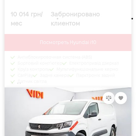
10 014 грн/
Забронировано
мес
клиентом
Посмотреть Hyundai i10
Антиблокировочная система (ABS)
Бортовий комп'ютер
Електропривід дзеркал
Круїз контроль
Мультифункціональне кермо
CarPlay
Задня камера
Парктронік задній
Датчик світла