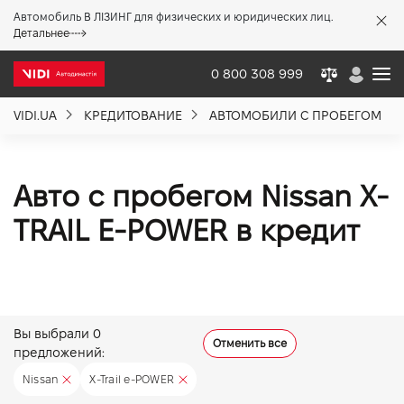
Автомобиль В ЛІЗИНГ для физических и юридических лиц.
X
Детальнее
0 800 308 999
VIDI.UA
КРЕДИТОВАНИЕ
АВТОМОБИЛИ С ПРОБЕГОМ
О компании
Акции %
Авто с пробегом Nissan X-
TRAIL E-POWER в кредит
Новости
Политика качества
Вы выбрали
0
Отменить все
предложений:
Вакансии
Nissan
X-Trail e-POWER