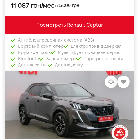
11 087 грн/мес
775 000 грн
Посмотреть Renault Captur
Антиблокировочная система (ABS)
Бортовий комп'ютер
Електропривід дзеркал
Круїз контроль
Мультифункціональне кермо
Bluetooth
Задня камера
Парктронік задній
Датчик світла
Датчик дощу