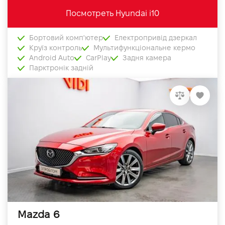
Посмотреть Hyundai i10
Бортовий комп'ютер
Електропривід дзеркал
Круїз контроль
Мультифункціональне кермо
Android Auto
CarPlay
Задня камера
Парктронік задній
Mazda 6