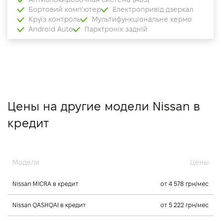
Бортовий комп'ютер
Електропривід дзеркал
Круїз контроль
Мультифункціональне кермо
Android Auto
Парктронік задній
Цены на другие модели Nissan в
кредит
Модели
Цены
Nissan MICRA в кредит
от 4 578 грн/мес
Nissan QASHQAI в кредит
от 5 222 грн/мес