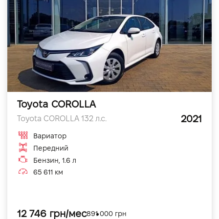
Toyota COROLLA
2021
Toyota COROLLA 132 л.с.
Вариатор
Передний
Бензин, 1.6 л
65 611 км
12 746 грн/мес
891 000 грн