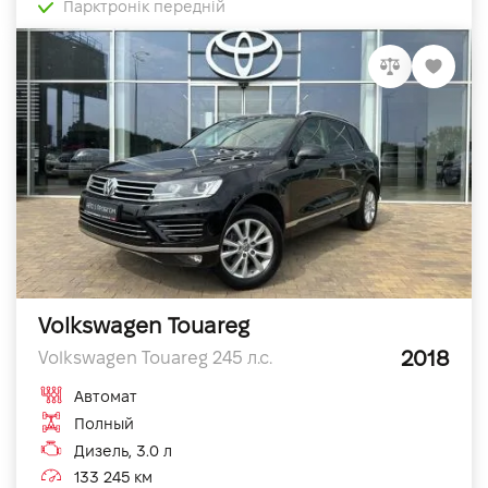
Парктронік передній
Volkswagen Touareg
2018
Volkswagen Touareg 245 л.с.
Автомат
Полный
Дизель, 3.0 л
133 245 км