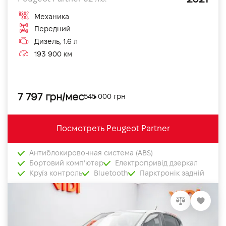
Механика
Передний
Дизель, 1.6 л
193 900 км
7 797 грн/мес
545 000 грн
Посмотреть Peugeot Partner
Антиблокировочная система (ABS)
Бортовий комп'ютер
Електропривід дзеркал
Круїз контроль
Bluetooth
Парктронік задній