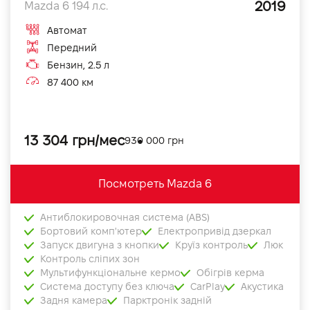
2019
Mazda 6 194 л.с.
Автомат
Передний
Бензин, 2.5 л
87 400 км
13 304 грн/мес
930 000 грн
Посмотреть Mazda 6
Антиблокировочная система (ABS)
Бортовий комп'ютер
Електропривід дзеркал
Запуск двигуна з кнопки
Круїз контроль
Люк
Контроль сліпих зон
Мультифункціональне кермо
Обігрів керма
Система доступу без ключа
CarPlay
Акустика
Задня камера
Парктронік задній