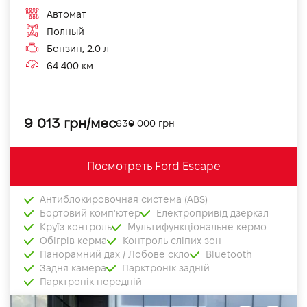
Автомат
Полный
Бензин, 2.0 л
64 400 км
9 013 грн/мес
630 000 грн
Посмотреть Ford Escape
Антиблокировочная система (ABS)
Бортовий комп'ютер
Електропривід дзеркал
Круїз контроль
Мультифункціональне кермо
Обігрів керма
Контроль сліпих зон
Панорамний дах / Лобове скло
Bluetooth
Задня камера
Парктронік задній
Парктронік передній