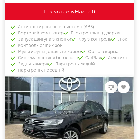
Посмотреть Mazda 6
Антиблокировочная система (ABS)
Бортовий комп'ютер
Електропривід дзеркал
Запуск двигуна з кнопки
Круїз контроль
Люк
Контроль сліпих зон
Мультифункціональне кермо
Обігрів керма
Система доступу без ключа
CarPlay
Акустика
Задня камера
Парктронік задній
Парктронік передній