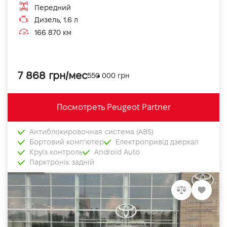
Передний
Дизель, 1.6 л
166 870 км
7 868 грн/мес
550 000 грн
Посмотреть Peugeot Partner
Антиблокировочная система (ABS)
Бортовий комп'ютер
Електропривід дзеркал
Круїз контроль
Android Auto
Парктронік задній