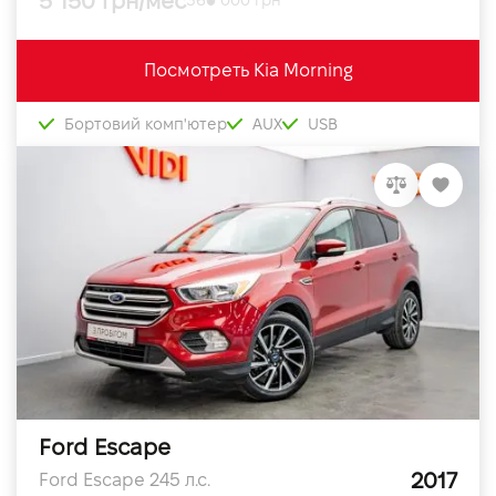
5 150 грн/мес
360 000 грн
Посмотреть Kia Morning
Бортовий комп'ютер
AUX
USB
Ford Escape
2017
Ford Escape 245 л.с.