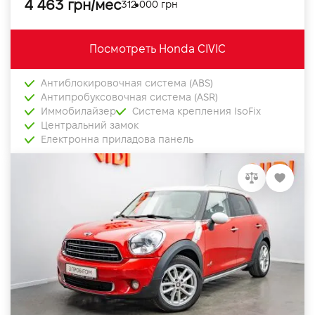
4 463 грн/мес
312 000 грн
Посмотреть Honda CIVIC
Антиблокировочная система (ABS)
Антипробуксовочная система (ASR)
Иммобилайзер
Система крепления IsoFix
Центральний замок
Електронна приладова панель