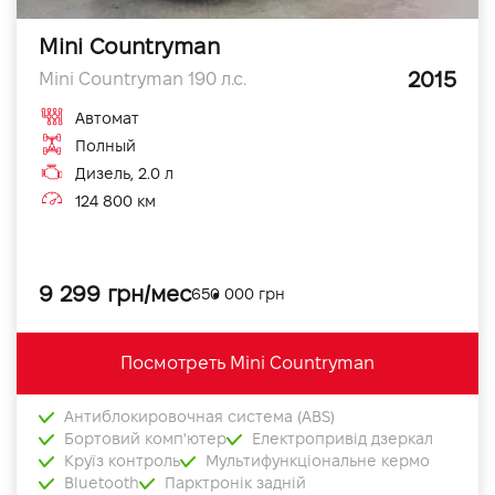
Mini Countryman
2015
Mini Countryman 190 л.с.
Автомат
Полный
Дизель, 2.0 л
124 800 км
9 299 грн/мес
650 000 грн
Посмотреть Mini Countryman
Антиблокировочная система (ABS)
Бортовий комп'ютер
Електропривід дзеркал
Круїз контроль
Мультифункціональне кермо
Bluetooth
Парктронік задній