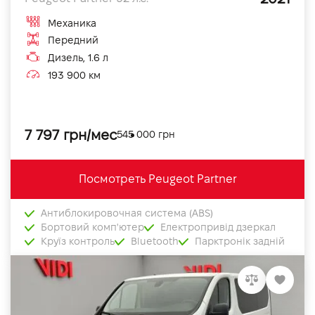
Механика
Передний
Дизель, 1.6 л
193 900 км
7 797 грн/мес
545 000 грн
Посмотреть Peugeot Partner
Антиблокировочная система (ABS)
Бортовий комп'ютер
Електропривід дзеркал
Круїз контроль
Bluetooth
Парктронік задній