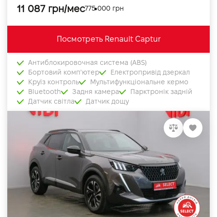
11 087 грн/мес
775 000 грн
Посмотреть Renault Captur
Антиблокировочная система (ABS)
Бортовий комп'ютер
Електропривід дзеркал
Круїз контроль
Мультифункціональне кермо
Bluetooth
Задня камера
Парктронік задній
Датчик світла
Датчик дощу