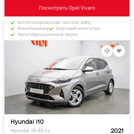
Посмотреть Opel Vivaro
Антиблокировочная система (ABS)
Иммобилайзер
Бортовий комп'ютер
Мультифункціональне кермо
Hyundai i10
2021
Hyundai i10 82 л.с.