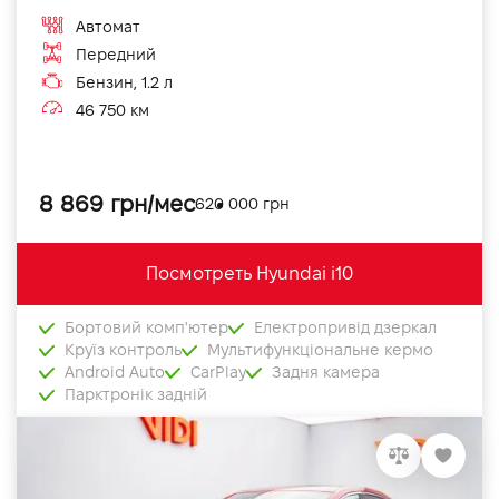
Автомат
Передний
Бензин, 1.2 л
46 750 км
8 869 грн/мес
620 000 грн
Посмотреть Hyundai i10
Бортовий комп'ютер
Електропривід дзеркал
Круїз контроль
Мультифункціональне кермо
Android Auto
CarPlay
Задня камера
Парктронік задній