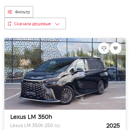
VIDI Карьера
Фильтр
Сначала дешевые
Контакты
Підпишись на наш канал та слідкуй за
акціями, послугами та новинками
Lexus LM 350h
2025
Lexus LM 350h 250 л.с.