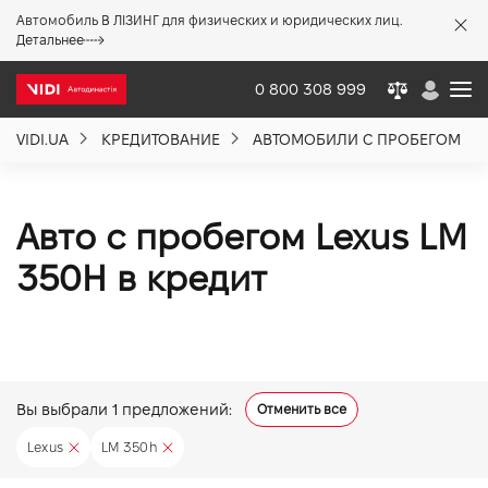
Автомобиль В ЛІЗИНГ для физических и юридических лиц.
X
Детальнее
0 800 308 999
VIDI.UA
КРЕДИТОВАНИЕ
АВТОМОБИЛИ С ПРОБЕГОМ
О компании
Акции %
Авто с пробегом Lexus LM
350H в кредит
Новости
Политика качества
Вы выбрали
1
предложений:
Отменить все
Вакансии
Lexus
LM 350h