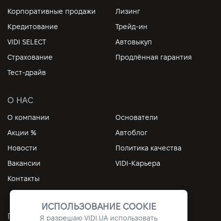
Корпоративные продажи
Лизинг
Кредитование
Трейд-ин
VIDI SELECT
Автовыкуп
Страхование
Продлённая гарантия
Тест-драйв
О НАС
О компании
Основатели
Акции %
Автоблог
Новости
Политика качества
Вакансии
VIDI-Карьера
Контакты
ИСПОЛЬЗОВАНИЕ COOKIE
ПОЛЕЗНЫЕ ССЫЛКИ
Я разрешаю
VIDI.UA
использовать