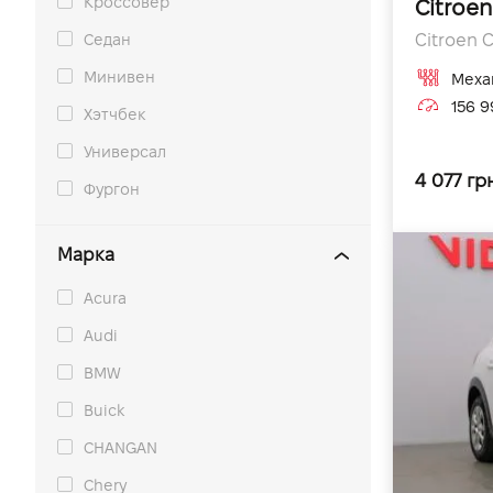
Кроссовер
Citroen
Седан
Citroen C
Минивен
Меха
156 9
Хэтчбек
Универсал
4 077 гр
Фургон
Марка
Acura
Audi
BMW
Buick
CHANGAN
Chery