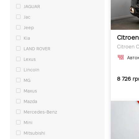
JAGUAR
Jac
Jeep
Citroen
Kia
Citroen C
LAND ROVER
Авто
Lexus
Lincoln
8 726 гр
MG
Maxus
Mazda
Mercedes-Benz
Mini
Mitsubishi