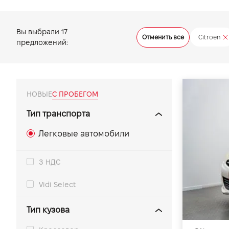
VIDI Карьера
Вы выбрали
17
Отменить все
Citroen
предложений:
Контакты
Підпишись на наш канал та слідкуй за
акціями, послугами та новинками
НОВЫЕ
С ПРОБЕГОМ
Тип транспорта
Легковые автомобили
З НДС
Vidi Select
Тип кузова