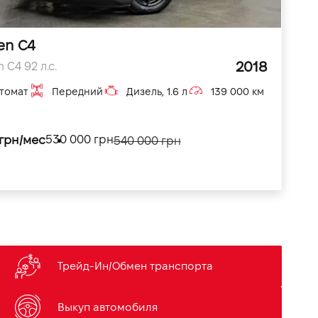
en C4
2018
 C4 92 л.с.
томат
Передний
Дизель, 1.6 л
139 000 км
 грн/мес
530 000 грн
540 000 грн
Трейд-Ин/Обмен транспорта
Выкуп автомобиля