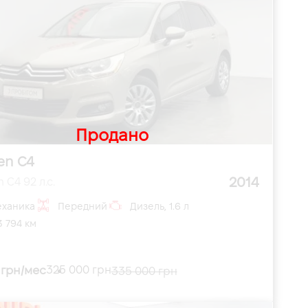
Продано
en C4
2014
 C4 92 л.с.
ханика
Передний
Дизель, 1.6 л
3 794 км
 грн/мес
325 000 грн
335 000 грн