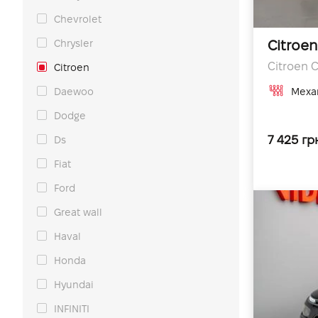
Chevrolet
Chrysler
Citroen
Citroen C
Citroen
Daewoo
Меха
Dodge
7 425 гр
Ds
Fiat
Ford
Great wall
Haval
Honda
Hyundai
INFINITI