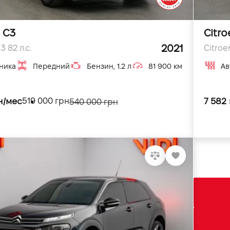
 C3
Citro
2021
3 82 л.с.
Citroen
ника
Передний
Бензин, 1.2 л
81 900 км
Ав
н/мес
7 582
519 000 грн
540 000 грн