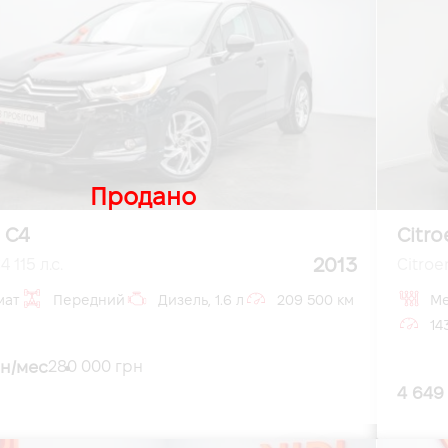
Продано
 C4
Citro
2013
 115 л.с.
Citroen
мат
Передний
Дизель, 1.6 л
209 500 км
Ме
14
рн/мес
280 000 грн
4 649