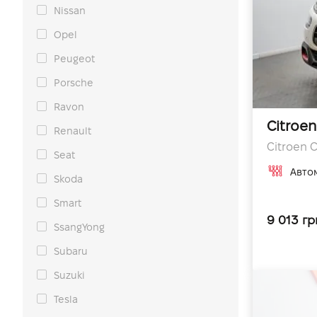
Nissan
Opel
Peugeot
Porsche
Ravon
Citroen
Renault
Citroen C
Seat
Авто
Skoda
Smart
9 013 гр
SsangYong
Subaru
Suzuki
Tesla