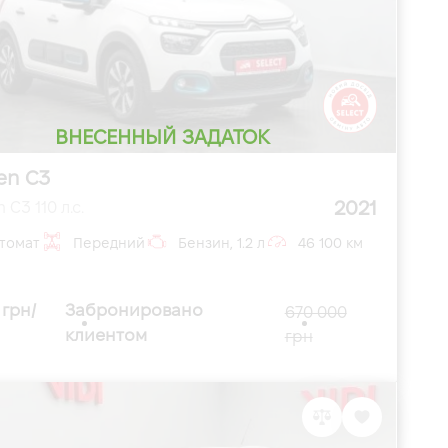
ВНЕСЕННЫЙ ЗАДАТОК
en C3
2021
 C3 110 л.с.
томат
Передний
Бензин, 1.2 л
46 100 км
 грн/
Забронировано
670 000
клиентом
грн