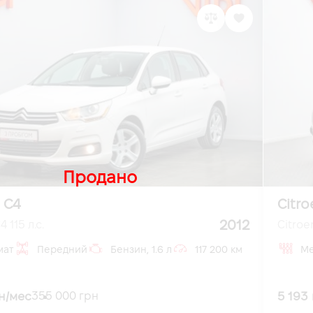
Продано
 C4
Citro
2012
 115 л.с.
Citroe
мат
Передний
Бензин, 1.6 л
117 200 км
Ме
н/мес
5 193
355 000 грн