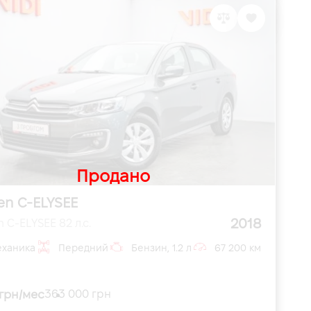
Продано
en C-ELYSEE
2018
n C-ELYSEE 82 л.с.
ханика
Передний
Бензин, 1.2 л
67 200 км
 грн/мес
363 000 грн