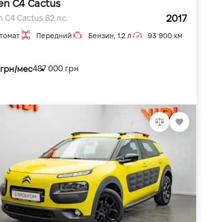
en C4 Cactus
2017
n C4 Cactus 82 л.с.
томат
Передний
Бензин, 1.2 л
93 900 км
 грн/мес
487 000 грн