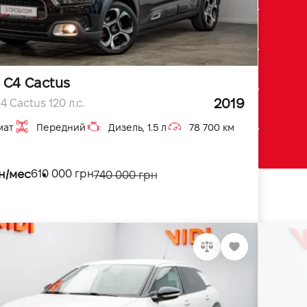
 C4 Cactus
2019
4 Cactus 120 л.с.
мат
Передний
Дизель, 1.5 л
78 700 км
н/мес
610 000 грн
740 000 грн