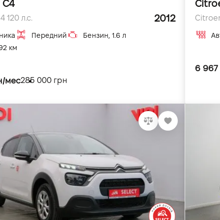
 C4
Citro
2012
4 120 л.с.
Citroe
ника
Передний
Бензин, 1.6 л
Ав
92 км
6 967
н/мес
285 000 грн