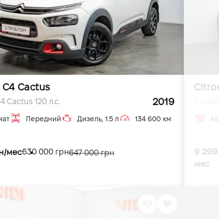
 C4 Cactus
Citro
2019
4 Cactus 120 л.с.
Citroen
мат
Передний
Дизель, 1.5 л
134 600 км
Ав
9 299
н/мес
630 000 грн
647 000 грн
мес