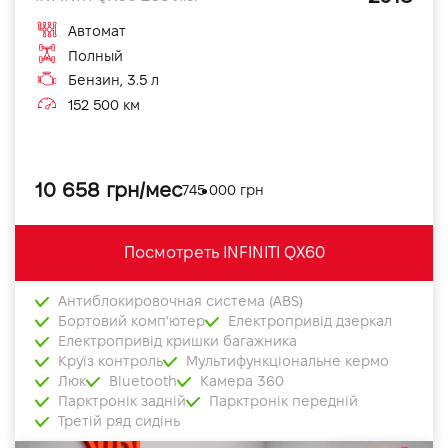
Автомат
Полный
Бензин, 3.5 л
152 500 км
10 658 грн/мес
745 000 грн
Посмотреть INFINITI QX60
Антиблокировочная система (ABS)
Бортовий комп'ютер
Електропривід дзеркал
Електропривід кришки багажника
Круїз контроль
Мультифункціональне кермо
Люк
Bluetooth
Камера 360
Парктронік задній
Парктронік передній
Третій ряд сидінь