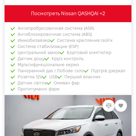
Посмотреть Nissan QASHQAI +2
Антипробуксовочная система (ASR)
Антиблокировочная система (ABS)
Иммобилайзер
Система крепления IsoFix
Система стабилизации (ESP)
Центральний замок
Бортовий комп'ютер
Датчик дощу
Круїз контроль
Мультифункціональне кермо
Панорамний дах / Лобове скло
Підігрів дзеркал
Розетка 12V
USB
Перший власник
Датчик світла
Омивач фар
Протитуманні фари