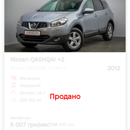
Nissan QASHQAI +2
2012
Nissan QASHQAI +2 114 л.с.
Механика
Передний
Бензин, 1.6 л
Продано
228 753 км
410 000 грн
5 007 грн/мес
350 000 грн