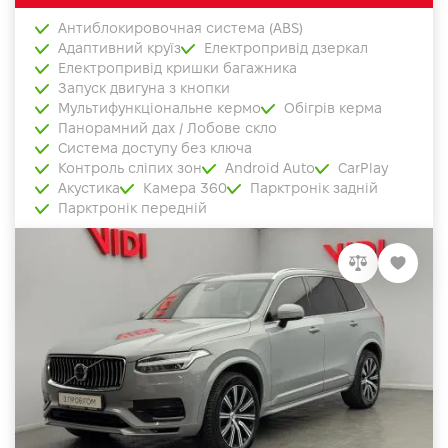
Антиблокировочная система (ABS)
Адаптивний круїз
Електропривід дзеркал
Електропривід кришки багажника
Запуск двигуна з кнопки
Мультифункціональне кермо
Обігрів керма
Панорамний дах / Лобове скло
Система доступу без ключа
Контроль сліпих зон
Android Auto
CarPlay
Акустика
Камера 360
Парктронік задній
Парктронік передній