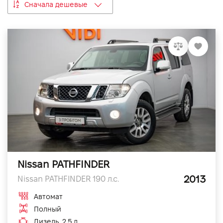
Сначала дешевые
VIDI Карьера
Контакты
Підпишись на наш канал та слідкуй за
акціями, послугами та новинками
Nissan PATHFINDER
2013
Nissan PATHFINDER 190 л.с.
Автомат
Полный
Дизель, 2.5 л