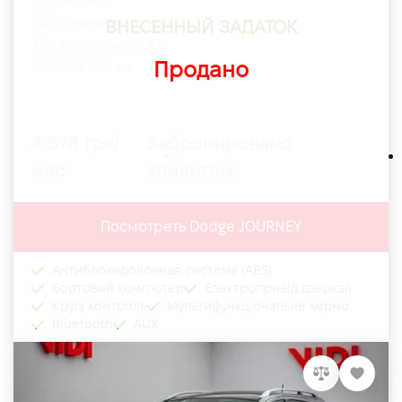
Автомат
Передний
ВНЕСЕННЫЙ ЗАДАТОК
Газ/Бензин, 2.4 л
Продано
236 600 км
4 578 грн/
Забронировано
мес
клиентом
Посмотреть Dodge JOURNEY
Антиблокировочная система (ABS)
Бортовий комп'ютер
Електропривід дзеркал
Круїз контроль
Мультифункціональне кермо
Bluetooth
AUX