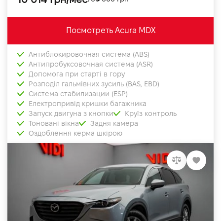
Посмотреть Acura MDX
Антиблокировочная система (ABS)
Антипробуксовочная система (ASR)
Допомога при старті в гору
Розподіл гальмівних зусиль (BAS, EBD)
Система стабилизации (ESP)
Електропривід кришки багажника
Запуск двигуна з кнопки
Круїз контроль
Тоновані вікна
Задня камера
Оздоблення керма шкірою