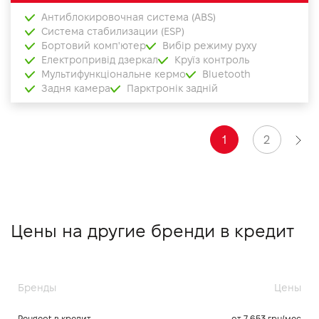
Антиблокировочная система (ABS)
Система стабилизации (ESP)
Бортовий комп'ютер
Вибір режиму руху
Електропривід дзеркал
Круїз контроль
Мультифункціональне кермо
Bluetooth
Задня камера
Парктронік задній
1
2
Цены на другие бренди в кредит
Бренды
Цены
Peugeot в кредит
от 7 653 грн/мес