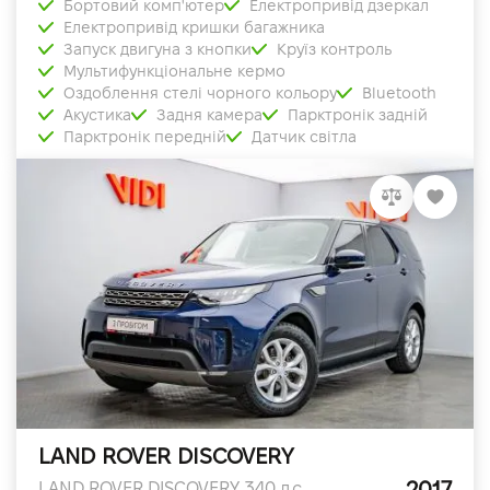
Бортовий комп'ютер
Електропривід дзеркал
Електропривід кришки багажника
Запуск двигуна з кнопки
Круїз контроль
Мультифункціональне кермо
Оздоблення стелі чорного кольору
Bluetooth
Акустика
Задня камера
Парктронік задній
Парктронік передній
Датчик світла
LAND ROVER DISCOVERY
2017
LAND ROVER DISCOVERY 340 л.с.