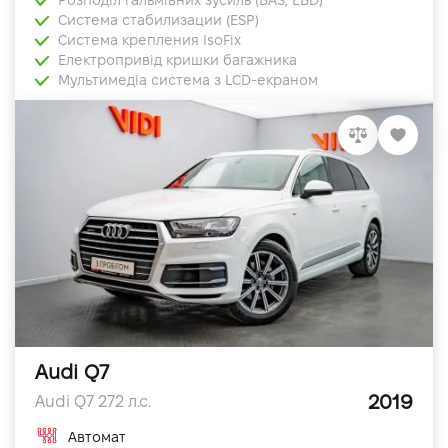
Система стабилизации (ESP)
Система крепления IsoFix
Електропривід кришки багажника
Мультимедіа система з LCD-екраном
Audi Q7
2019
Audi Q7 272 л.с.
Автомат