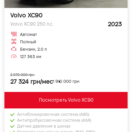
Volvo XC90
2023
Volvo XC90 250 л.с.
Автомат
Полный
Бензин, 2.0 л
127 363 км
2 070 000 грн
27 324 грн/мес
1 910 000 грн
Посмотреть Volvo XC90
Антиблокировочная система (ABS)
Антипробуксовочная система (ASR)
Датчик давления в шинах
Розподіл гальмівних зусиль (BAS, EBD)