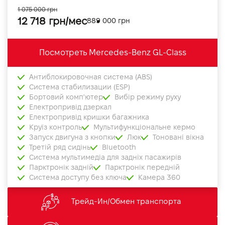
1 075 000 грн
12 718 грн/мес
889 000 грн
Посмотреть Mercedes-Benz GL-Class
Антиблокировочная система (ABS)
Система стабилизации (ESP)
Бортовий комп'ютер
Вибір режиму руху
Електропривід дзеркал
Електропривід кришки багажника
Круїз контроль
Мультифункціональне кермо
Запуск двигуна з кнопки
Люк
Тоновані вікна
Третій ряд сидінь
Bluetooth
Система мультимедіа для задніх пасажирів
Парктронік задній
Парктронік передній
Система доступу без ключа
Камера 360
Трейд-Ин/Обмен транспорта