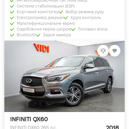
Антиблокировочная система (ABS)
Система стабилизации (ESP)
Бортовий комп'ютер
Вибір режиму руху
Електропривід дзеркал
Круїз контроль
Мультифункціональне кермо
Оздоблення керма шкірою
Тоновані вікна
Bluetooth
Задня камера
INFINITI QX60
2018
INFINITI QX60 265 л.с.