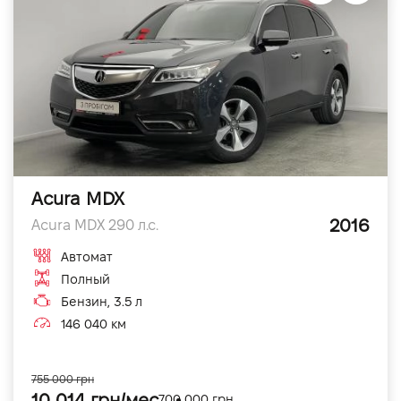
Acura MDX
2016
Acura MDX 290 л.с.
Автомат
Полный
Бензин, 3.5 л
146 040 км
755 000 грн
10 014 грн/мес
700 000 грн