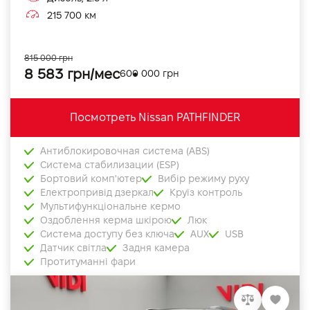
215 700 км
815 000 грн
8 583 грн/мес
600 000 грн
Посмотреть Nissan PATHFINDER
Антиблокировочная система (ABS)
Система стабилизации (ESP)
Бортовий комп'ютер
Вибір режиму руху
Електропривід дзеркал
Круїз контроль
Мультифункціональне кермо
Оздоблення керма шкірою
Люк
Система доступу без ключа
AUX
USB
Датчик світла
Задня камера
Протитуманні фари