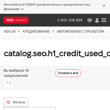
Автомобиль В ЛІЗИНГ для физических и юридических лиц.
X
Детальнее
0 800 308 999
VIDI.UA
КРЕДИТОВАНИЕ
АВТОМОБИЛИ С ПРОБЕГОМ
О компании
Акции %
catalog.seo.h1_credit_used
Новости
Вы выбрали
19
Отменить все
предложений:
Политика качества
7
Вакансии
Фильтр