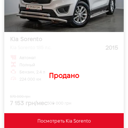
Kia Sorento
2015
Kia Sorento 185 л.с.
Автомат
Полный
Бензин, 2.4 л
Продано
224 000 км
570 000 грн
7 153 грн/мес
500 000 грн
Посмотреть Kia Sorento