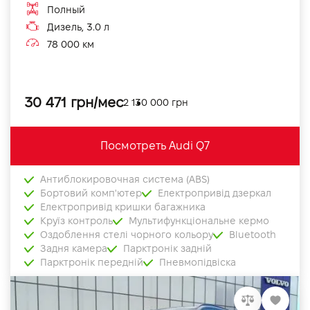
Полный
Дизель, 3.0 л
78 000 км
30 471 грн/мес
2 130 000 грн
Посмотреть Audi Q7
Антиблокировочная система (ABS)
Бортовий комп'ютер
Електропривід дзеркал
Електропривід кришки багажника
Круїз контроль
Мультифункціональне кермо
Оздоблення стелі чорного кольору
Bluetooth
Задня камера
Парктронік задній
Парктронік передній
Пневмопідвіска