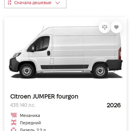
Сначала дешевые
VIDI Карьера
Контакты
Підпишись на наш канал та слідкуй за
акціями, послугами та новинками
Citroen JUMPER fourgon
2026
435 140 л.с.
Механика
Передний
Дизель, 2.2 л