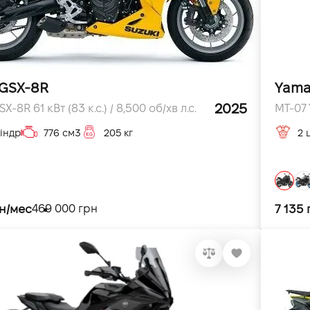
 GSX-8R
Yama
2025
X-8R 61 кВт (83 к.с.) / 8,500 об/хв л.с.
MT-07 
індр
776 см3
205 кг
2 
рн/мес
7 135
469 000 грн