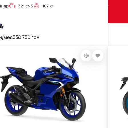
індр
321 см3
167 кг
н/мес
330 750 грн