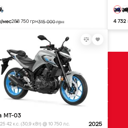
4 732
н/мес
288 750 грн
315 000 грн
a MT-03
2025
5 42 к.с. (30,9 кВт) @ 10 750 л.с.