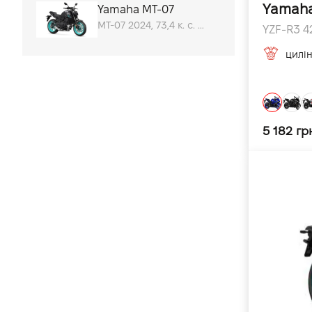
Yamaha
Yamaha MT-07
MT-07 2024, 73,4 к. с. при 8750 об/хв л.с.
YZF-R3 42
цилі
5 182 гр