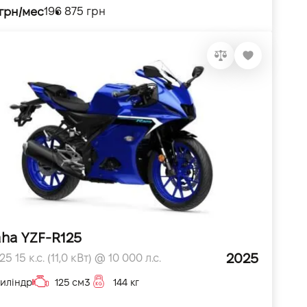
 грн/мес
196 875 грн
ha YZF-R125
2025
5 15 к.с. (11,0 кВт) @ 10 000 л.с.
циліндр
125 см3
144 кг