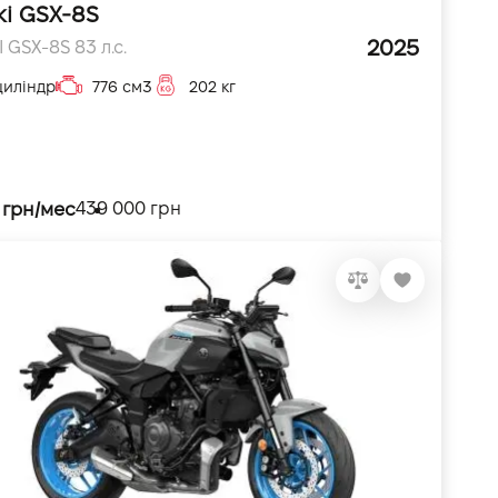
ki GSX-8S
2025
 GSX-8S 83 л.с.
циліндр
776 см3
202 кг
 грн/мес
439 000 грн