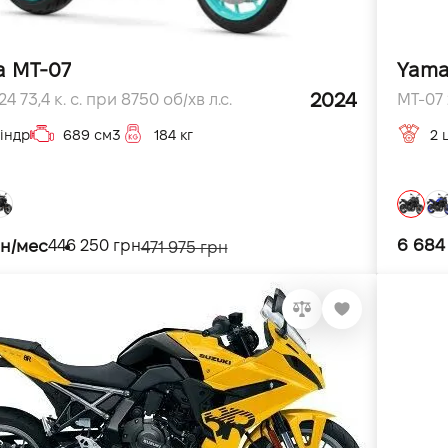
 MT-07
Yama
2024
4 73,4 к. с. при 8750 об/хв л.с.
MT-07 
індр
689 см3
184 кг
2 
6 684
рн/мес
446 250 грн
471 975 грн