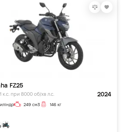
ha FZ25
2024
 к.с. при 8000 об/хв л.с.
циліндр
249 см3
146 кг