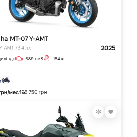
ha MT-07 Y-AMT
2025
Y-AMT 73,4 л.с.
циліндр
689 см3
184 кг
 грн/мес
498 750 грн