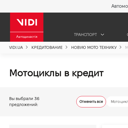
Автомо
X
ТРАНСПОРТ
О компании
VIDI.UA
КРЕДИТОВАНИЕ
НОВУЮ МОТО ТЕХНИКУ
М
Акции %
Мотоциклы в кредит
Новости
Политика качества
Вы выбрали
36
Отменить все
Мотоцик
предложений:
Вакансии