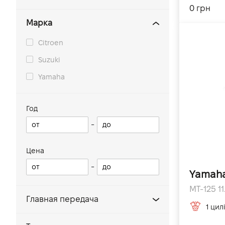
0 грн
Марка
Citroen
Suzuki
Yamaha
Год
-
Цена
-
Yamaha
MT-125 11
Главная передача
1 цил
Вал