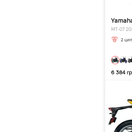
Yamaha
MT-07 202
2 цил
6 384 г