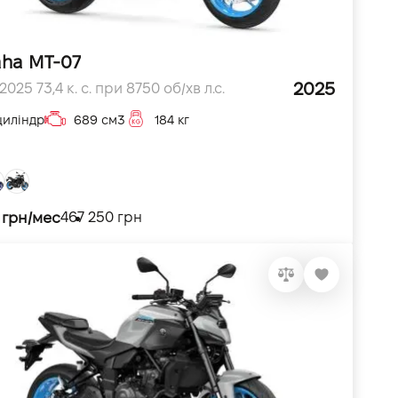
ha MT-07
2025
2025 73,4 к. с. при 8750 об/хв л.с.
циліндр
689 см3
184 кг
 грн/мес
467 250 грн