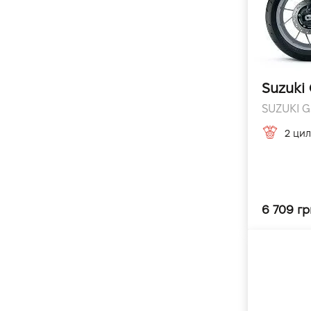
Suzuki
SUZUKI GS
2 цил
6 709 г