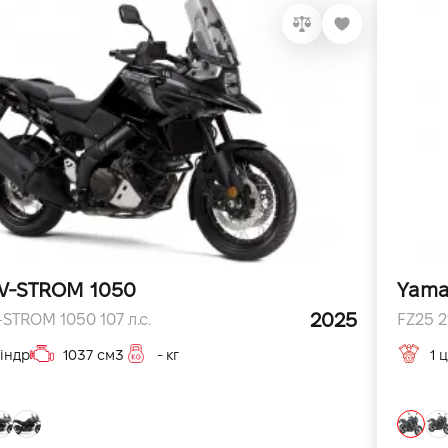
 V-STROM 1050
Yama
2025
STROM 1050 107 л.с.
FZ25 21
індр
1037 см3
- кг
1 