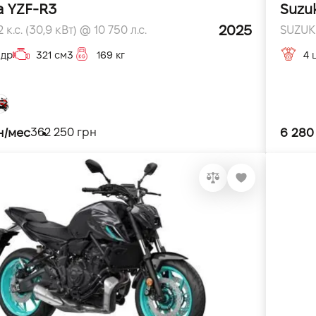
 YZF-R3
Suzu
2025
 к.с. (30,9 кВт) @ 10 750 л.с.
SUZUKI
ндр
321 см3
169 кг
4 
н/мес
6 280
362 250 грн