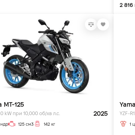
2 816
 MT-125
Yama
2025
.0 kW при 10,000 об/хв л.с.
YZF-R12
індр
125 см3
142 кг
1 