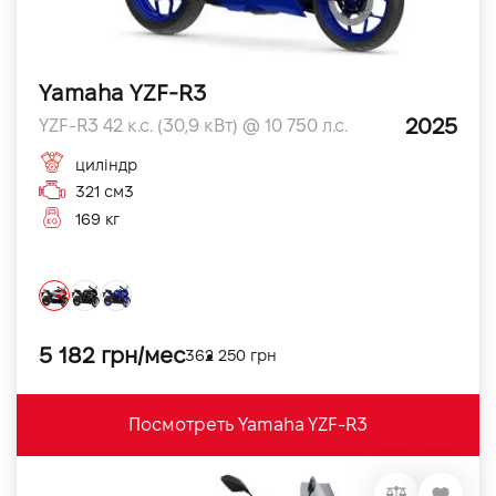
Yamaha YZF-R3
2025
YZF-R3 42 к.с. (30,9 кВт) @ 10 750 л.с.
циліндр
321 см3
169 кг
5 182 грн/мес
362 250 грн
Посмотреть Yamaha YZF-R3