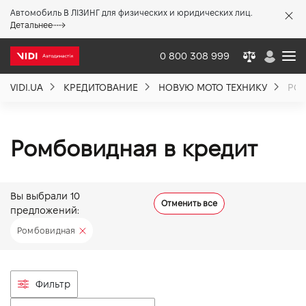
Автомобиль В ЛІЗИНГ для физических и юридических лиц.
X
Детальнее
0 800 308 999
VIDI.UA
КРЕДИТОВАНИЕ
НОВУЮ МОТО ТЕХНИКУ
РО
О компании
Акции %
Ромбовидная в кредит
Новости
Вы выбрали
10
Отменить все
предложений:
Политика качества
Ромбовидная
Вакансии
Фильтр