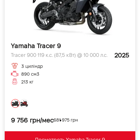
Yamaha Tracer 9
2025
Tracer 900 119 к.с. (87,5 кВт) @ 10 000 л.с.
3 циліндр
890 см3
213 кг
9 756 грн/мес
681 975 грн
Посмотреть Yamaha Tracer 9