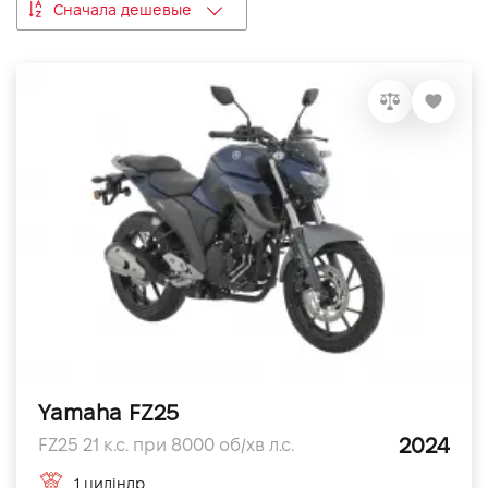
Сначала дешевые
VIDI Карьера
Контакты
Підпишись на наш канал та слідкуй за
акціями, послугами та новинками
Yamaha FZ25
2024
FZ25 21 к.с. при 8000 об/хв л.с.
1 циліндр