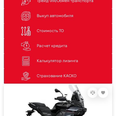
Трейд-Ин/Обмен транспорта
Выкуп автомобиля
Стоимость ТО
Расчет кредита
Калькулятор лизинга
Страхование КАСКО