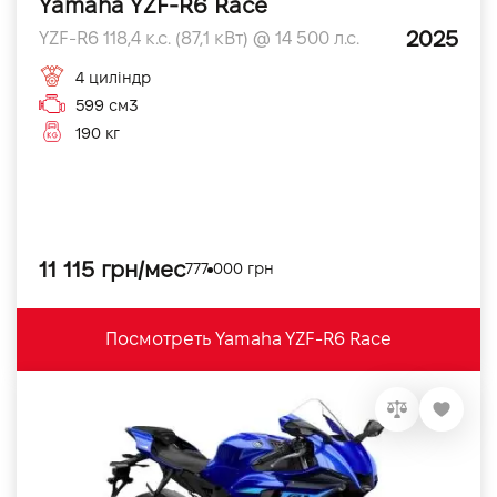
Yamaha YZF-R6 Race
2025
YZF-R6 118,4 к.с. (87,1 кВт) @ 14 500 л.с.
4 циліндр
599 см3
190 кг
11 115 грн/мес
777 000 грн
Посмотреть Yamaha YZF-R6 Race