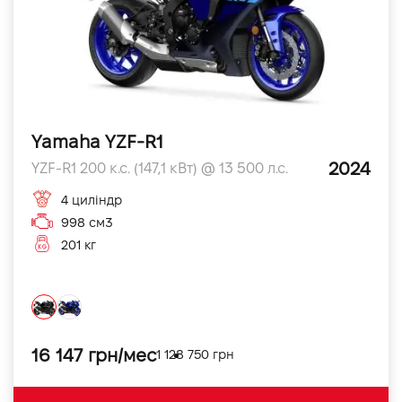
Yamaha YZF-R1
2024
YZF-R1 200 к.с. (147,1 кВт) @ 13 500 л.с.
4 циліндр
998 см3
201 кг
16 147 грн/мес
1 128 750 грн