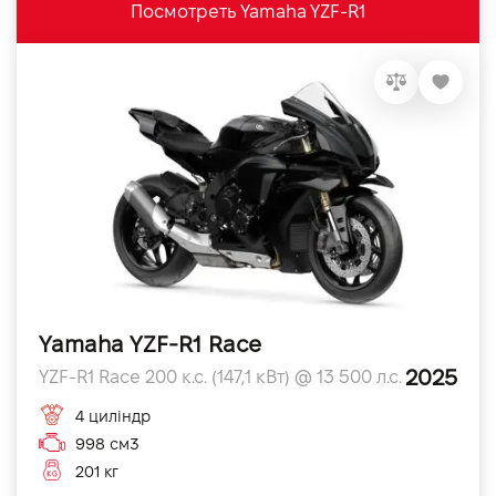
Посмотреть Yamaha YZF-R1
Yamaha YZF-R1 Race
2025
YZF-R1 Race 200 к.с. (147,1 кВт) @ 13 500 л.с.
4 циліндр
998 см3
201 кг