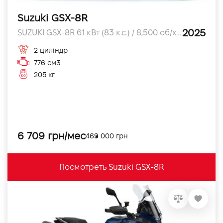
Suzuki GSX-8R
2025
SUZUKI GSX-8R 61 кВт (83 к.с.) / 8,500 об/хв л.с.
2 циліндр
776 см3
205 кг
6 709 грн/мес
469 000 грн
Посмотреть Suzuki GSX-8R