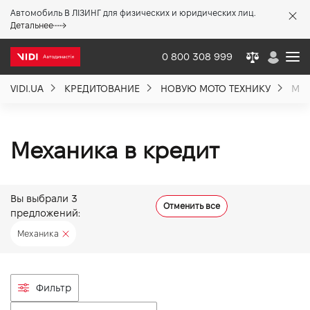
Автомобиль В ЛІЗИНГ для физических и юридических лиц.
X
Детальнее
0 800 308 999
VIDI.UA
КРЕДИТОВАНИЕ
НОВУЮ МОТО ТЕХНИКУ
МЕ
О компании
Акции %
Механика в кредит
Новости
Вы выбрали
3
Отменить все
предложений:
Политика качества
Механика
Вакансии
Фильтр