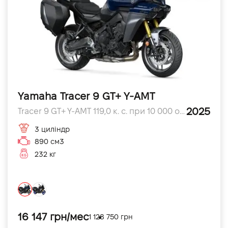
Yamaha Tracer 9 GT+ Y-AMT
2025
Tracer 9 GT+ Y-AMT 119,0 к. с. при 10 000 об/хв л.с.
3 циліндр
890 см3
232 кг
16 147 грн/мес
1 128 750 грн