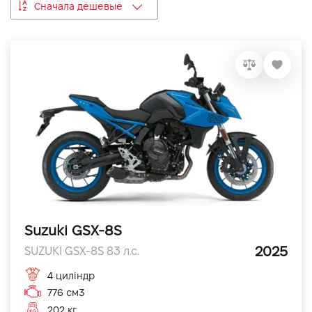
Сначала дешевые
VIDI Карьера
Контакты
Підпишись на наш канал та слідкуй за
акціями, послугами та новинками
Suzuki GSX-8S
2025
SUZUKI GSX-8S 83 л.с.
4 циліндр
776 см3
202 кг