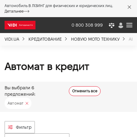
Автомобиль В ЛІЗИНГ для физических и юридических лиц.
X
Детальнее
0 800 308 999
VIDI.UA
КРЕДИТОВАНИЕ
НОВУЮ МОТО ТЕХНИКУ
АВТ
О компании
Акции %
Автомат в кредит
Новости
Вы выбрали
6
Отменить все
предложений:
Политика качества
Автомат
Вакансии
Фильтр