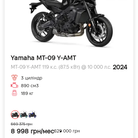
Yamaha MT-09 Y-AMT
2024
MT-09 Y-AMT 119 к.с. (87.5 кВт) @ 10 000 л.с.
3 циліндр
890 см3
189 кг
669 375 грн
8 998 грн/мес
629 000 грн