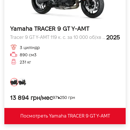
Yamaha TRACER 9 GT Y-AMT
2025
Tracer 9 GT Y-AMT 119 к. с. за 10 000 об/хв л.с.
3 циліндр
890 см3
231 кг
13 894 грн/мес
971 250 грн
Посмотреть Yamaha TRACER 9 GT Y-AMT