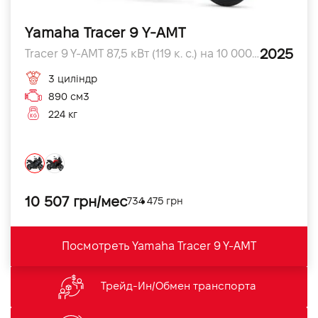
Yamaha Tracer 9 Y-AMT
2025
Tracer 9 Y-AMT 87,5 кВт (119 к. с.) на 10 000 об/хв л.с.
3 циліндр
890 см3
224 кг
10 507 грн/мес
734 475 грн
Посмотреть Yamaha Tracer 9 Y-AMT
Трейд-Ин/Обмен транспорта