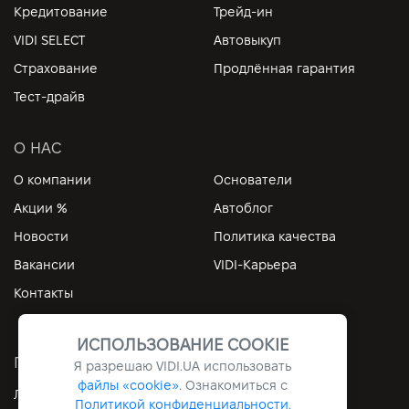
Кредитование
Трейд-ин
VIDI SELECT
Автовыкуп
Страхование
Продлённая гарантия
Тест-драйв
О НАС
О компании
Основатели
Акции %
Автоблог
Новости
Политика качества
Вакансии
VIDI-Карьера
Контакты
ИСПОЛЬЗОВАНИЕ COOKIE
ПОЛЕЗНЫЕ ССЫЛКИ
Я разрешаю
VIDI.UA
использовать
файлы «cookie».
Ознакомиться с
Личный кабинет
Контакты
Политикой конфиденциальности
.