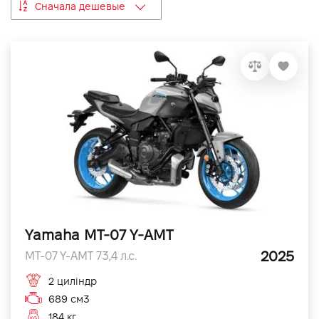
Сначала дешевые
VIDI Карьера
Контакты
Підпишись на наш канал та слідкуй за
акціями, послугами та новинками
Yamaha MT-07 Y-AMT
2025
MT-07 Y-AMT 73,4 л.с.
2 циліндр
689 см3
184 кг