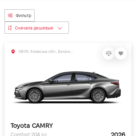
VIDI Карьера
Фильтр
Контакты
Сначала дешевые
Підпишись на наш канал та слідкуй за
акціями, послугами та новинками
08131, Киевська обл., Бучанський р-н, с.Софиевская Борщаговка, вул. Большая Кольцевая, 56
Toyota CAMRY
2026
Comfort 204 л.с.