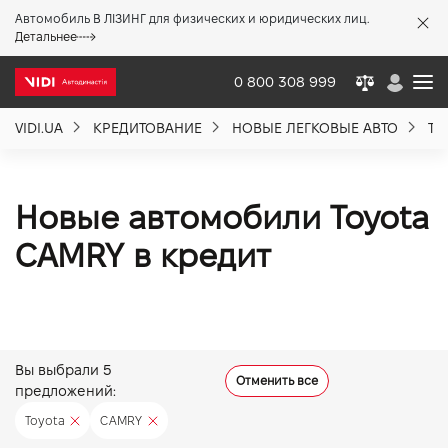
Автомобиль В ЛІЗИНГ для физических и юридических лиц.
X
Детальнее
0 800 308 999
VIDI.UA
КРЕДИТОВАНИЕ
НОВЫЕ ЛЕГКОВЫЕ АВТО
TO
О компании
Акции %
Новые автомобили Toyota
CAMRY в кредит
Новости
Политика качества
Вы выбрали
5
Отменить все
предложений:
Вакансии
Toyota
CAMRY