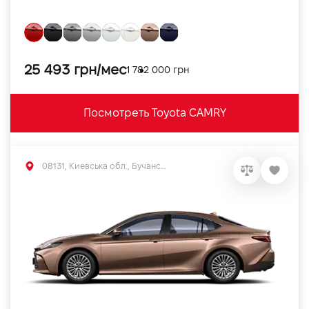
25 493 грн/мес
1 782 000 грн
Посмотреть Toyota CAMRY
08131, Киевська обл., Бучанський р-н, с.Софиевская Борщаговка, вул. Большая Кольцевая, 56