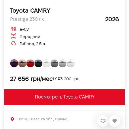
Toyota CAMRY
2026
Prestige 230 л.с.
e-CVT
Передний
Гибрид, 2.5 л
27 656 грн/мес
1 933 200 грн
Посмотреть Toyota CAMRY
08131, Киевська обл., Бучанський р-н, с.Софиевская Борщаговка, вул. Большая Кольцевая, 56