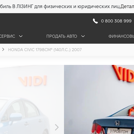
биль В ЛІЗИНГ для физических и юридических лиц.
Дета
0 800 308 999
СЕРВИС
ПРОДАТЬ АВТО
ФИНАНСОВЫ
HONDA CIVIC 1798СМ³ (140Л.С..) 2007
Honda CIVIC
1.8 (140 л.с.) 2007
•
325 000 грн
4 649 