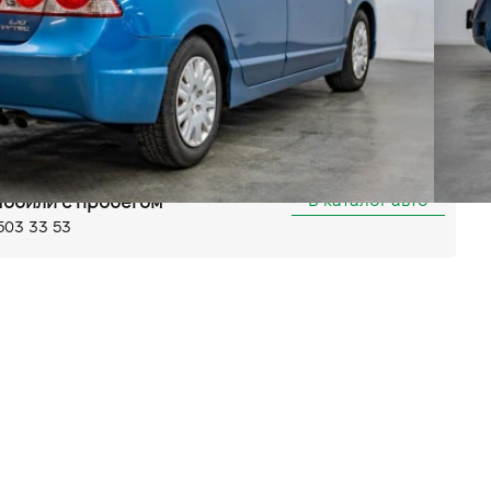
Автомат
Передний
нтральний замок
D-екраном
Bluetooth
льшая Кольцевая, 58
В каталог авто
обили с пробегом
503 33 53