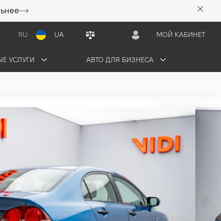
льнее
RU
UA
МОЙ КАБИНЕТ
Е УСЛУГИ
АВТО ДЛЯ БИЗНЕСА
грн/мес
ПРОДАНО