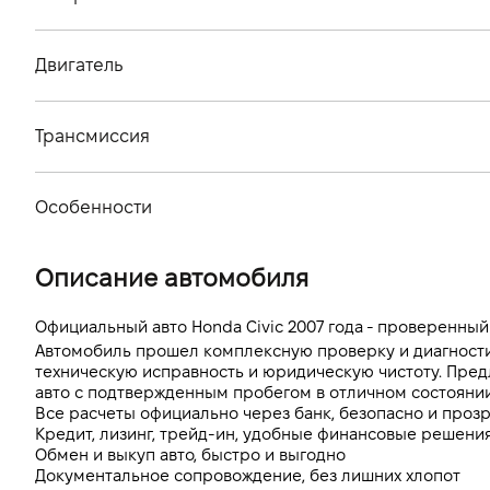
Тип кузова
Двигатель
Количество дверей, шт
Тип топлива
Количество мест, шт
Трансмиссия
Стандарт токсичности
Тип привода
Объем двигателя (см.куб.)
Особенности
Тип КПП
Мощность двигателя (л.с)
Цвет кузова
Описание автомобиля
Расход топлива, л/100 км (смешанный)
Выбросы CO2, г/км (смешанный)
Официальный авто Honda Civic 2007 года - проверенны
Автомобиль прошел комплексную проверку и диагностику
Динамика разгона 0-100 км/ч
техническую исправность и юридическую чистоту. Пред
авто с подтвержденным пробегом в отличном состоянии
Все расчеты официально через банк, безопасно и проз
Кредит, лизинг, трейд-ин, удобные финансовые решения
Обмен и выкуп авто, быстро и выгодно
Документальное сопровождение, без лишних хлопот