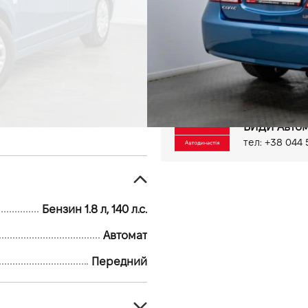
99 тыс.км
Бензин, 1.8 л
Бортовий комп'ютер
Це
Електропривід дзеркал
Мультимедіа система з LC
Задня камера
Киев, ул. Бо
ВИДИ Автом
тел: +38 044 
Бензин 1.8 л, 140 л.с.
Автомат
Передний