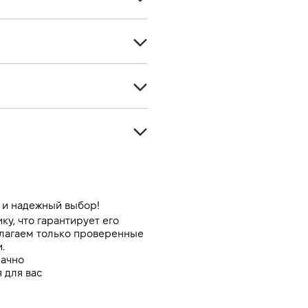
Седан
4
Бензин
5
-
Передний
1798
Автомат
140
Синий
-
-
й и надежный выбор!
, что гарантирует его 
-
лагаем только проверенные 
.
рачно
 для вас