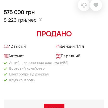
VIDI Карьера
575 000 грн
8 226 грн/мес
Контакты
ПРОДАНО
Підпишись на наш канал та слідкуй за
акціями, послугами та новинками
42 тыс.км
Бензин, 1.4 л
Автомат
Передний
Антиблокировочная система (ABS)
Бортовий комп'ютер
Електропривід дзеркал
Круїз контроль
Мультифункціональне кермо
Оздоблення керма шкірою
Тоновані вікна
Bluetooth