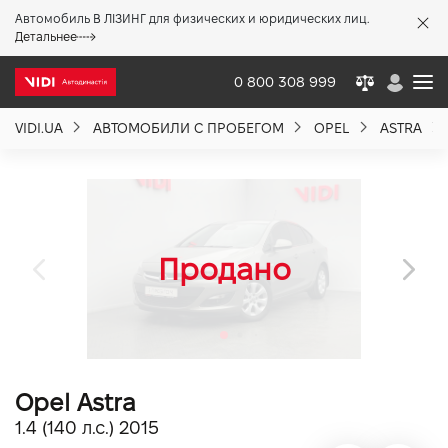
Автомобиль В ЛІЗИНГ для физических и юридических лиц.
X
Детальнее
0 800 308 999
VIDI.UA
АВТОМОБИЛИ С ПРОБЕГОМ
OPEL
ASTRA
О компании
Акции %
Новости
Политика качества
Opel Astra
Вакансии
1.4 (140 л.с.) 2015