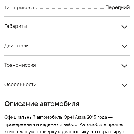
Тип привода
Передний
Габариты
Тип кузова
Седан
Двигатель
Количество дверей, шт
4
Тип топлива
Бензин
Количество мест, шт
5
Трансмиссия
Стандарт токсичности
-
Тип привода
Передний
Объем двигателя (см.куб.)
1364
Особенности
Тип КПП
Автомат
Мощность двигателя (л.с)
140
Цвет кузова
Серый
Описание автомобиля
Расход топлива, л/100 км (смешанный)
-
Выбросы CO2, г/км (смешанный)
-
Официальный автомобиль 
Opel Astra 2015
 года — 
проверенный и надежный выбор! Автомобиль прошел 
Динамика разгона 0-100 км/ч
-
комплексную проверку и диагностику, что гарантирует 