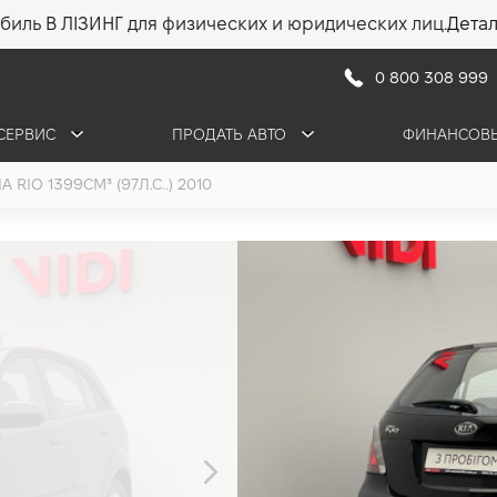
биль В ЛІЗИНГ для физических и юридических лиц.
Дета
0 800 308 999
СЕРВИС
ПРОДАТЬ АВТО
ФИНАНСОВЫ
IA RIO 1399СМ³ (97Л.С..) 2010
Kia Rio
1.4 (97 л.с.) 2010
•
240 000 грн
3 433 