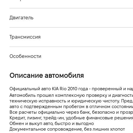
Тип кузова
Двигатель
Количество дверей, шт
Тип топлива
Количество мест, шт
Трансмиссия
Стандарт токсичности
Тип привода
Объем двигателя (см.куб.)
Особенности
Тип КПП
Мощность двигателя (л.с)
Цвет кузова
Описание автомобиля
Расход топлива, л/100 км (смешанный)
Выбросы CO2, г/км (смешанный)
Официальный авто KIA Rio 2010 года - проверенный и н
Автомобиль прошел комплексную проверку и диагностику
Динамика разгона 0-100 км/ч
техническую исправность и юридическую чистоту. Пред
авто с подтвержденным пробегом в отличном состоянии
Все расчеты официально через банк, безопасно и проз
Кредит, лизинг, трейд-ин, удобные финансовые решения
Обмен и выкуп авто, быстро и выгодно
Документальное сопровождение, без лишних хлопот