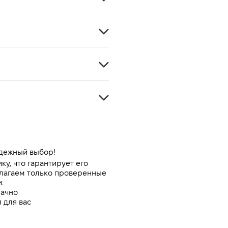
Хэтчбек
5
Бензин
5
-
Передний
1399
Автомат
97
Черный
-
-
адежный выбор!
, что гарантирует его 
-
лагаем только проверенные 
.
рачно
 для вас