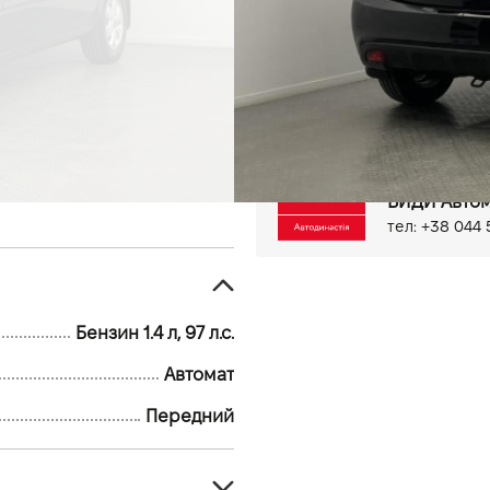
136 тыс.км
Бензин, 1.4 л
Центральний замок
Бор
Електропривід дзеркал
Мультифункціональне кер
Протитуманні фари
Киев, ул. Бо
ВИДИ Автом
тел: +38 044 
Бензин 1.4 л, 97 л.с.
Автомат
Передний