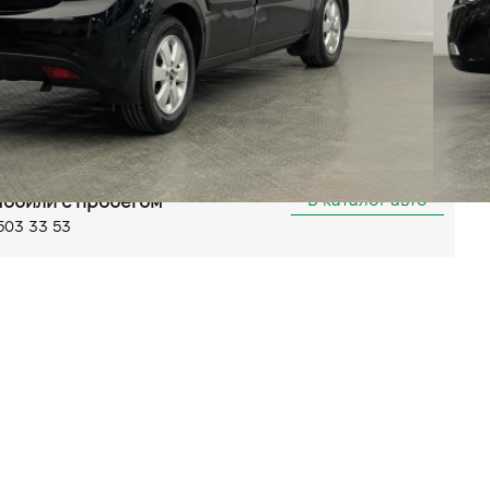
Автомат
Передний
товий комп'ютер
мо
Тоновані вікна
AUX
льшая Кольцевая, 58
В каталог авто
обили с пробегом
503 33 53