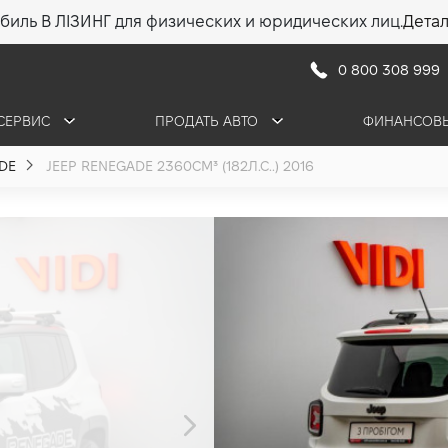
биль В ЛІЗИНГ для физических и юридических лиц.
Дета
0 800 308 999
СЕРВИС
ПРОДАТЬ АВТО
ФИНАНСОВЫ
DE
JEEP RENEGADE 2360СМ³ (182Л.С..) 2016
Jeep RENEGA
2.4 (182 л.с.) 2016
475 000 грн
•
455 000 грн
6 509 