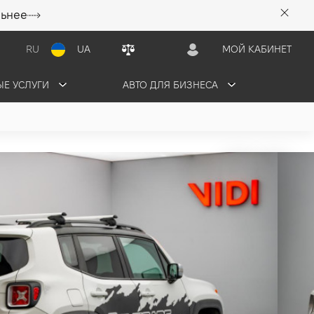
льнее
RU
UA
МОЙ КАБИНЕТ
Е УСЛУГИ
АВТО ДЛЯ БИЗНЕСА
DE
грн/мес
ПРОДАНО