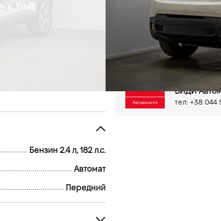
166 тыс.км
Бензин, 2.4 л
Антиблокировочная систем
Система стабилизации (ES
Електропривід дзеркал
Мультифункціональне кер
Оздоблення керма шкірою
Задня камера
Парктроні
Киев, ул. Бо
ВИДИ Автом
тел: +38 044 
Бензин 2.4 л, 182 л.с.
Автомат
Передний