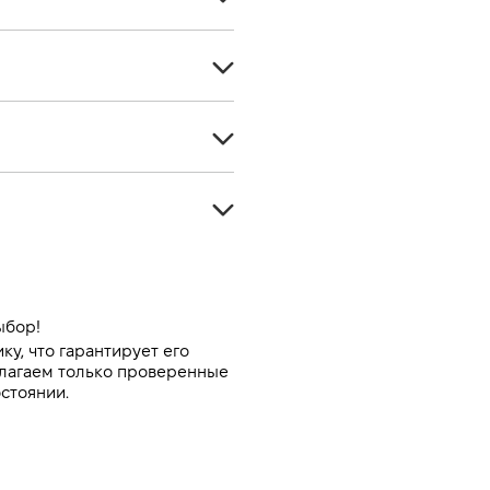
Кроссовер
5
Бензин
5
2360
Передний
182
Автомат
-
Белый
-
ыбор!
, что гарантирует его 
лагаем только проверенные 
стоянии.