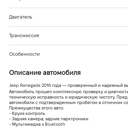
Тип кузова
Двигатель
Количество дверей, шт
Тип топлива
Количество мест, шт
Трансмиссия
Объем двигателя (см.куб.)
Тип привода
Мощность двигателя (л.с)
Особенности
Тип КПП
Расход топлива, л/100 км (смешанный)
Цвет кузова
Описание автомобиля
Динамика разгона 0-100 км/ч
Jeep Renegade 2016
 года — проверенный и надежный в
Автомобиль прошел комплексную проверку и диагностику
техническую исправность и юридическую чистоту. Пред
автомобили с подтвержденным пробегом в отличном со
Преимущества этого авто:
- Круиз контроль 
- Задняя камера, задние парктроники
- Мультимедиа з 
Bluetooth