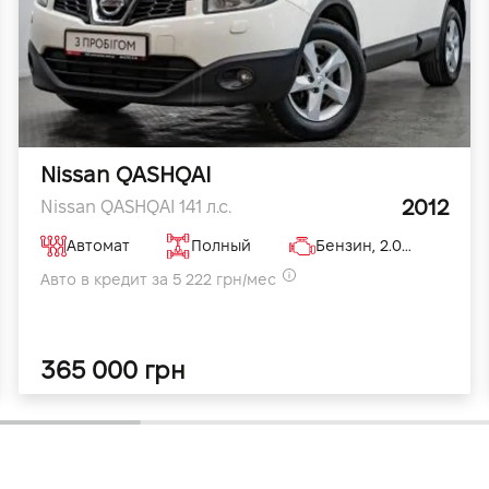
Nissan QASHQAI
2012
Nissan QASHQAI 141 л.с.
Автомат
Полный
Бензин, 2.0 л
Авто в кредит за 5 222 грн/мес
365 000 грн