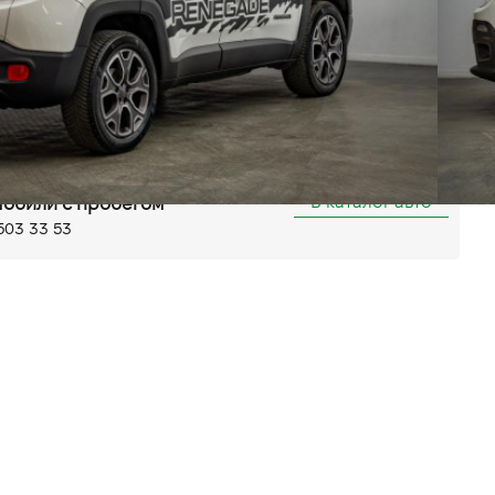
Автомат
Передний
а (ABS)
P)
Бортовий комп'ютер
Круїз контроль
мо
Bluetooth
к задній
льшая Кольцевая, 58
В каталог авто
обили с пробегом
503 33 53