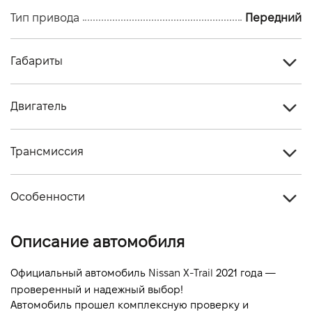
Тип привода
Передний
Габариты
Тип кузова
Кроссовер
Двигатель
Количество дверей, шт
5
Тип топлива
Дизель
Количество мест, шт
5
Трансмиссия
Объем двигателя (см.куб.)
1598
Тип привода
Передний
Мощность двигателя (л.с)
130
Особенности
Тип КПП
Автомат
Расход топлива, л/100 км (смешанный)
-
Цвет кузова
Серый
Описание автомобиля
Динамика разгона 0-100 км/ч
-
Официальный автомобиль 
Nissan X-Trail
 2021 года — 
проверенный и надежный выбор!
Автомобиль прошел комплексную проверку и 