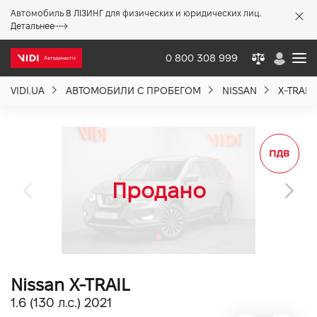
Автомобиль В ЛІЗИНГ для физических и юридических лиц.
X
Детальнее
0 800 308 999
VIDI.UA
АВТОМОБИЛИ С ПРОБЕГОМ
NISSAN
X-TRAIL
О компании
Акции %
Новости
Политика качества
Nissan X-TRAIL
Вакансии
1.6 (130 л.с.) 2021