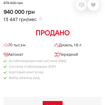
975 000 грн
VIDI Карьера
940 000 грн
13 447 грн/мес
Контакты
ПРОДАНО
Підпишись на наш канал та слідкуй за
акціями, послугами та новинками
70 тыс.км
Дизель, 1.6 л
Автомат
Передний
Антиблокировочная система (ABS)
Система стабилизации (ESP)
Бортовий комп'ютер
Вибір режиму руху
Електропривід дзеркал
Електропривід кришки багажника
Круїз контроль
Мультифункціональне кермо