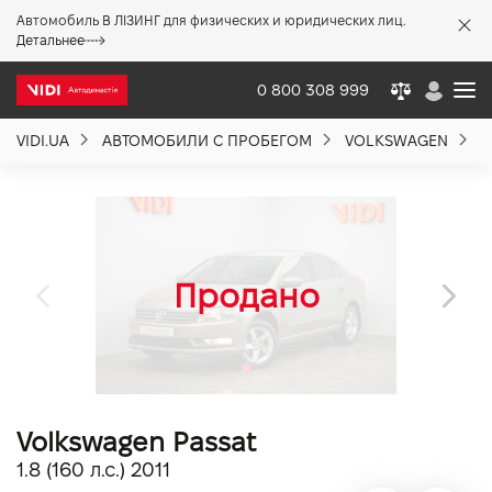
Автомобиль В ЛІЗИНГ для физических и юридических лиц.
X
Детальнее
0 800 308 999
VIDI.UA
АВТОМОБИЛИ С ПРОБЕГОМ
VOLKSWAGEN
P
О компании
Акции %
Новости
Политика качества
Volkswagen Passat
Вакансии
1.8 (160 л.с.) 2011