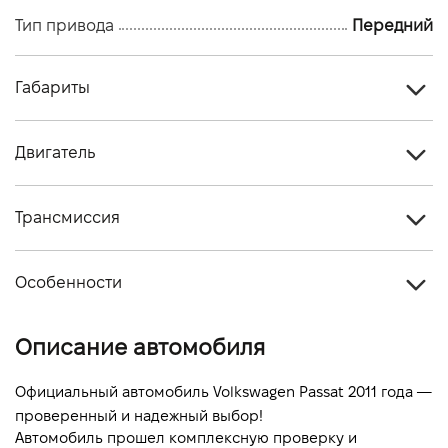
Тип привода
Передний
Габариты
Тип кузова
Седан
Двигатель
Количество дверей, шт
4
Тип топлива
Бензин
Количество мест, шт
5
Трансмиссия
Объем двигателя (см.куб.)
1798
Тип привода
Передний
Мощность двигателя (л.с)
160
Особенности
Тип КПП
Автомат
Расход топлива, л/100 км (смешанный)
-
Цвет кузова
Бежевый
Описание автомобиля
Динамика разгона 0-100 км/ч
-
Официальный автомобиль Volkswagen Passat 2011 года — 
проверенный и надежный выбор!
Автомобиль прошел комплексную проверку и 