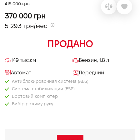
415 000 грн
VIDI Карьера
370 000 грн
5 293 грн/мес
Контакты
ПРОДАНО
Підпишись на наш канал та слідкуй за
акціями, послугами та новинками
149 тыс.км
Бензин, 1.8 л
Автомат
Передний
Антиблокировочная система (ABS)
Система стабилизации (ESP)
Бортовий комп'ютер
Вибір режиму руху
Електропривід дзеркал
Датчик світла
Задня камера
Тоновані вікна