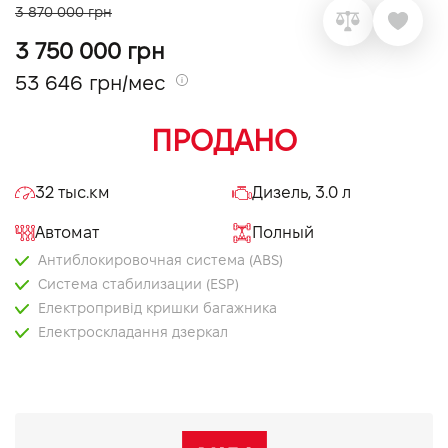
3 870 000 грн
VIDI Карьера
3 750 000 грн
53 646 грн/мес
Контакты
ПРОДАНО
Підпишись на наш канал та слідкуй за
акціями, послугами та новинками
32 тыс.км
Дизель, 3.0 л
Автомат
Полный
Антиблокировочная система (ABS)
Система стабилизации (ESP)
Електропривід кришки багажника
Електроскладання дзеркал
Запуск двигуна з кнопки
Мультифункціональне кермо
Обігрів керма
Адаптивний круїз