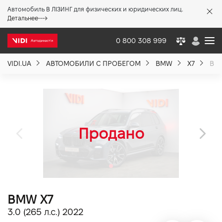
Автомобиль В ЛІЗИНГ для физических и юридических лиц.
X
Детальнее
0 800 308 999
VIDI.UA
АВТОМОБИЛИ С ПРОБЕГОМ
BMW
X7
BMW
О компании
Акции %
Новости
Политика качества
BMW X7
Вакансии
3.0 (265 л.с.) 2022