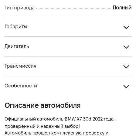
Тип привода
Полный
Габариты
Тип кузова
Кроссовер
Двигатель
Количество дверей, шт
5
Тип топлива
Дизель
Количество мест, шт
7
Трансмиссия
Объем двигателя (см.куб.)
2993
Тип привода
Полный
Мощность двигателя (л.с)
265
Особенности
Тип КПП
Автомат
Расход топлива, л/100 км (смешанный)
-
Цвет кузова
Серый
Описание автомобиля
Динамика разгона 0-100 км/ч
-
Официальный автомобиль BMW X7 30d 2022 года — 
проверенный и надежный выбор!
Автомобиль прошел комплексную проверку и 