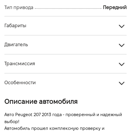
Тип привода
Передний
Габариты
Тип кузова
Купе
Двигатель
Количество дверей, шт
3
Тип топлива
Бензин
Количество мест, шт
4
Трансмиссия
Объем двигателя (см.куб.)
1360
Тип привода
Передний
Мощность двигателя (л.с)
75
Особенности
Тип КПП
Механика
Расход топлива, л/100 км (смешанный)
-
Цвет кузова
Красный
Описание автомобиля
Динамика разгона 0-100 км/ч
-
Авто Peugeot 207 2013 года - проверенный и надежный 
выбор!
Автомобиль прошел комплексную проверку и 