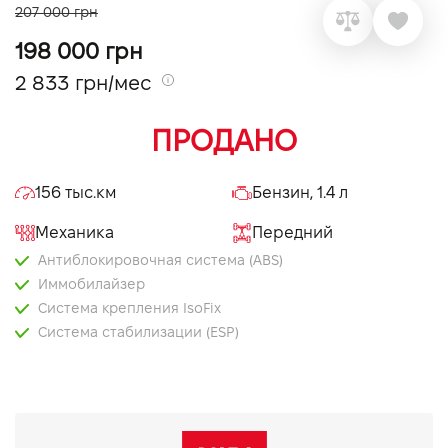
207 000 грн
VIDI Карьера
198 000 грн
2 833 грн/мес
Контакты
ПРОДАНО
Підпишись на наш канал та слідкуй за
акціями, послугами та новинками
156 тыс.км
Бензин, 1.4 л
Механика
Передний
Антиблокировочная система (ABS)
Иммобилайзер
Система крепления IsoFix
Система стабилизации (ESP)
Центральний замок
Бортовий комп'ютер
Електропривід дзеркал
Круїз контроль