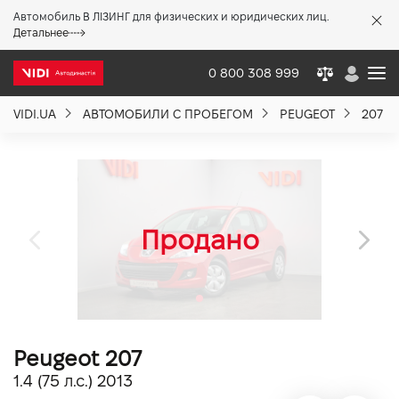
Автомобиль В ЛІЗИНГ для физических и юридических лиц.
X
Детальнее
0 800 308 999
VIDI.UA
АВТОМОБИЛИ С ПРОБЕГОМ
PEUGEOT
207
О компании
Акции %
Новости
Политика качества
Peugeot 207
Вакансии
1.4 (75 л.с.) 2013