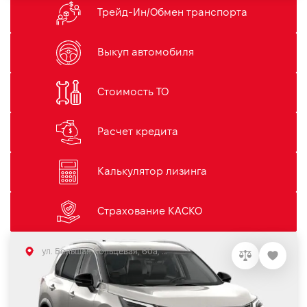
Трейд-Ин/Обмен транспорта
Выкуп автомобиля
Стоимость ТО
Расчет кредита
Калькулятор лизинга
Страхование КАСКО
ул. Большая Кольцевая, 60а, Софиевская Борщаговка, Киевская обл.