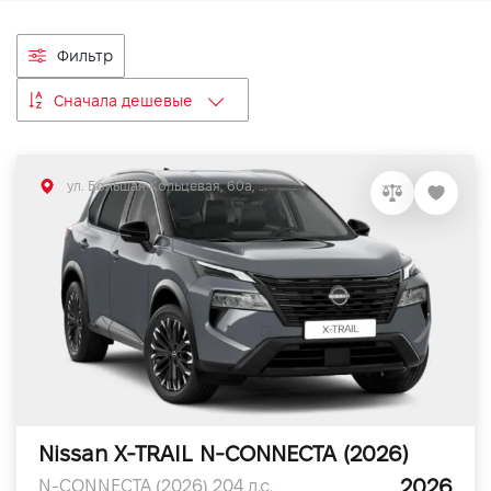
VIDI Карьера
Фильтр
Контакты
Сначала дешевые
Підпишись на наш канал та слідкуй за
акціями, послугами та новинками
ул. Большая Кольцевая, 60а, Софиевская Борщаговка, Киевская обл.
Nissan X-TRAIL N-CONNECTA (2026)
2026
N-CONNECTA (2026) 204 л.с.