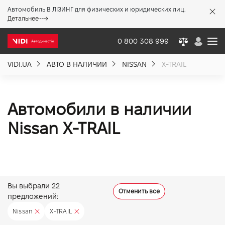
Автомобиль В ЛІЗИНГ для физических и юридических лиц.
X
Детальнее
0 800 308 999
VIDI.UA
АВТО В НАЛИЧИИ
NISSAN
X-TRAIL
О компании
Акции %
Автомобили в наличии
Nissan X-TRAIL
Новости
Политика качества
Вы выбрали
22
Отменить все
предложений:
Вакансии
Nissan
X-TRAIL